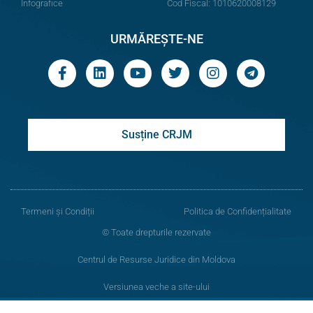
Infografice
Cod Fiscal: 1010620008129
URMĂREȘTE-NE
Susține CRJM
Termeni și Condiții
Politica de Confidențialitate
© Toate drepturile rezervate
Centrul de Resurse Juridice din Moldova
Versiunea veche a site-ului