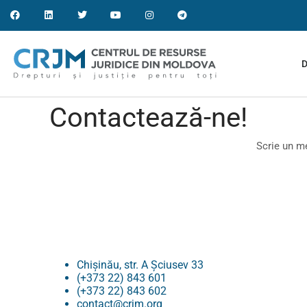
D
Contactează-ne!
Scrie un me
Chișinău, str. A Șciusev 33
(+373 22) 843 601
(+373 22) 843 602
contact@crjm.org