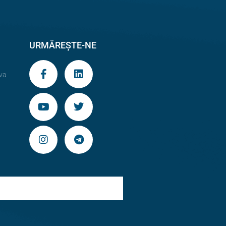
URMĂREȘTE-NE
va
9