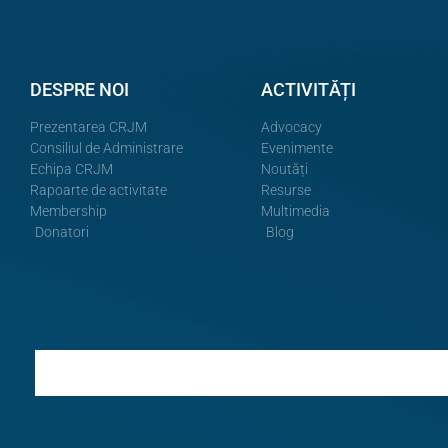
DESPRE NOI
ACTIVITĂȚI
Prezentarea CRJM
Advocacy
Consiliul de Administrare
Evenimente
Echipa CRJM
Noutăți
Rapoarte de activitate
Resurse
Membership
Multimedia
Donatori
Blog