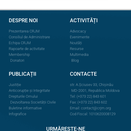
DESPRE NOI
ACTIVITĂȚI
Prezentarea CRJM
Advocacy
Consiliul de Administrare
Evenimente
Echipa CRJM
Noutăți
Rapoarte de activitate
Resurse
Membership
Multimedia
Donatori
Blog
PUBLICAȚII
CONTACTE
Justiție
str. A.Şciusev 33, Chișinău
Anticorupție și Integritate
MD-2001, Republica Moldova
Drepturile Omului
Tel: (+373 22) 843 601
Dezvoltarea Societății Civile
Fax: (+373 22) 843 602
Buletine informative
Email:
contact@crjm.org
Infografice
Cod Fiscal: 1010620008129
URMĂREȘTE-NE