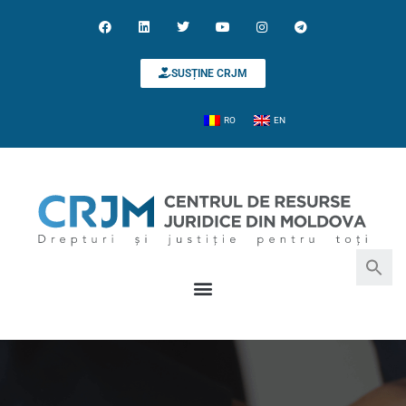
SUSȚINE CRJM
RO
EN
Search for:
Search Button