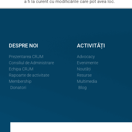
a fi la curent cu modificările care pot avea loc.
DESPRE NOI
ACTIVITĂȚI
Prezentarea CRJM
Advocacy
Consiliul de Administrare
Evenimente
Echipa CRJM
Noutăți
Rapoarte de activitate
Resurse
Membership
Multimedia
Donatori
Blog