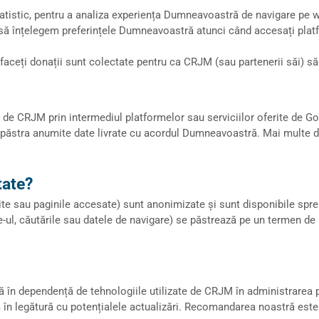
tatistic, pentru a analiza experiența Dumneavoastră de navigare pe 
ta să înțelegem preferințele Dumneavoastră atunci când accesați pla
 faceți
donații
sunt colectate pentru ca CRJM (sau partenerii săi) să
e CRJM prin intermediul platformelor sau serviciilor oferite de Goo
 păstra anumite date livrate cu acordul Dumneavoastră. Mai multe detal
tate?
ite sau paginile accesate) sunt anonimizate și sunt disponibile spr
te-ul, căutările sau datele de navigare) se păstrează pe un termen d
ată în dependență de tehnologiile utilizate de CRJM în administrarea
a în legătură cu potențialele actualizări. Recomandarea noastră este