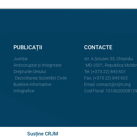
PUBLICAȚII
CONTACTE
Justiție
str. A.Şciusev 33, Chișinău
Anticorupție și Integritate
MD-2001, Republica Moldo
Drepturile Omului
Tel: (+373 22) 843 601
Dezvoltarea Societății Civile
Fax: (+373 22) 843 602
Buletine informative
Email:
contact@crjm.org
Infografice
Cod Fiscal: 101062000812
Susține CRJM