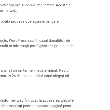
www.crjm.org și de a o îmbunătăți. Acest tip
tforma web.
 poată procesa operațiunile bancare.
gle, WordPress sau, în cazul donațiilor, de
ii și informații pot fi găsite în politicile de
e analiză pe un termen nedeterminat. Restul
e maxim 26 de luni sau până când alegeți să
 platformei web. Întrucât la accesarea website-
 să consultați periodic această pagină pentru