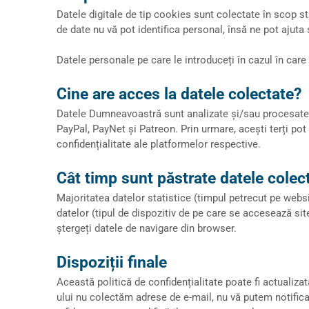
Datele digitale de tip cookies sunt colectate în scop s
de date nu vă pot identifica personal, însă ne pot aju
Datele personale pe care le introduceți în cazul în care
Cine are acces la datele colectate?
Datele Dumneavoastră sunt analizate și/sau procesate d
PayPal, PayNet și Patreon. Prin urmare, acești terți pot
confidențialitate ale platformelor respective.
Cât timp sunt păstrate datele colec
Majoritatea datelor statistice (timpul petrecut pe webs
datelor (tipul de dispozitiv de pe care se accesează si
ștergeți datele de navigare din browser.
Dispoziții finale
Această politică de confidențialitate poate fi actualiz
ului nu colectăm adrese de e-mail, nu vă putem notific