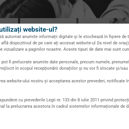
tilizați website-ul?
ă automat anumite informații digitale și le stochează în fișiere de t
e află dispozitivul de pe care ați accesat website-ul (la nivel de oraș
de vizualizare a paginilor noastre. Aceste tipuri de date mai sunt cu
, pot fi prelucrate anumite date personale, precum numele, prenumel
ijlocit în scopul recepționării donațiilor și nu vor fi stocate și/sau
rea website-ului nostru și acceptarea acestor prevederi, notificat
spundere cu prevederile Legii nr. 133 din 8 iulie 2011 privind protecț
onal la prelucrarea acestora în cadrul sistemelor informaționale de d