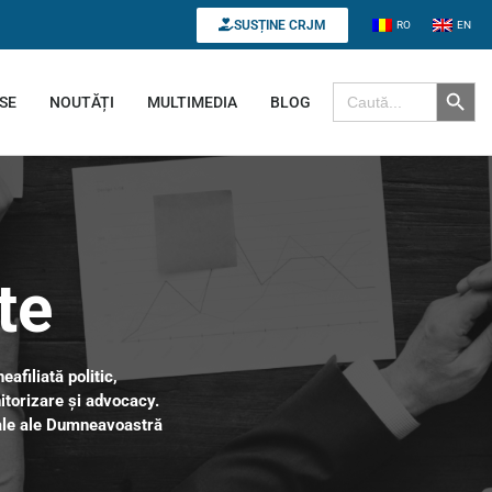
SUSȚINE CRJM
RO
EN
Search B
Search for:
SE
NOUTĂȚI
MULTIMEDIA
BLOG
te
filiată politic,
torizare și advocacy.
nale ale Dumneavoastră