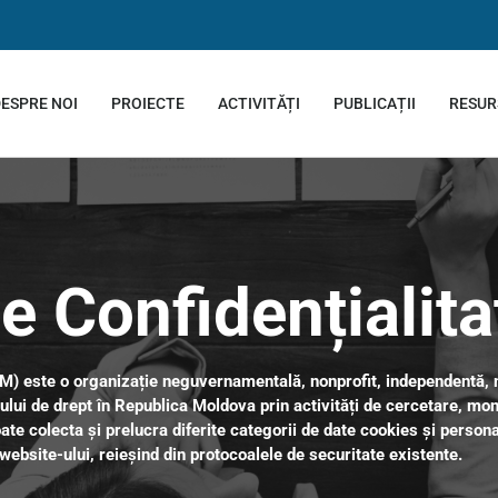
ESPRE NOI
PROIECTE
ACTIVITĂȚI
PUBLICAȚII
RESUR
de Confidențialita
) este o organizație neguvernamentală, nonprofit, independentă, nea
ului de drept în Republica Moldova prin activități de cercetare,
moni
e colecta și prelucra diferite categorii de date cookies și perso
l website-ului, reieșind din protocoalele de securitate existente.