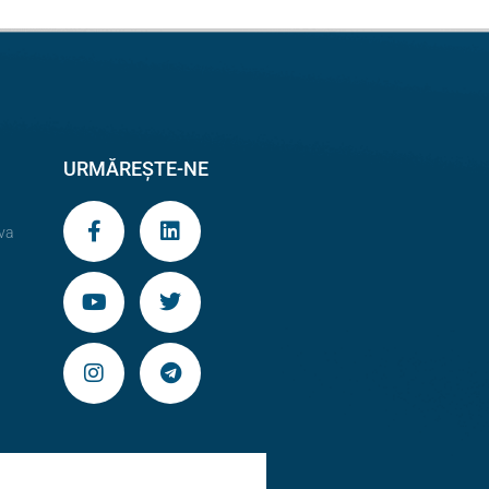
URMĂREȘTE-NE
va
9