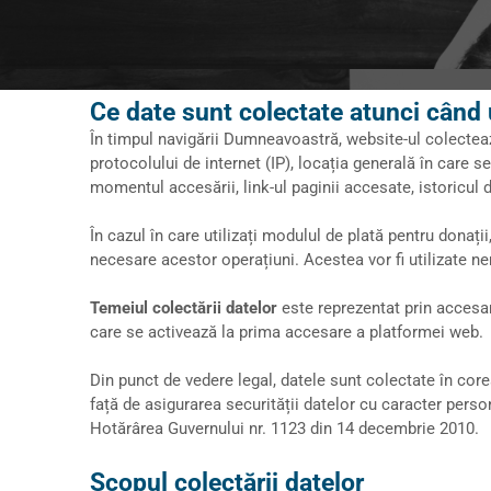
Ce date sunt colectate atunci când u
În timpul navigării Dumneavoastră, website-ul colecteaz
protocolului de internet (IP), locația generală în care s
momentul accesării, link-ul paginii accesate, istoricul 
În cazul în care utilizați modulul de plată pentru
donații
necesare acestor operațiuni. Acestea vor fi utilizate nem
Temeiul colectării datelor
este reprezentat prin accesa
care se activează la prima accesare a platformei web.
Din punct de vedere legal, datele sunt colectate în core
față de asigurarea securității datelor cu caracter pers
Hotărârea Guvernului nr. 1123 din 14 decembrie 2010.
Scopul colectării datelor