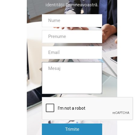
identității Dumneavoastră.
Trimite