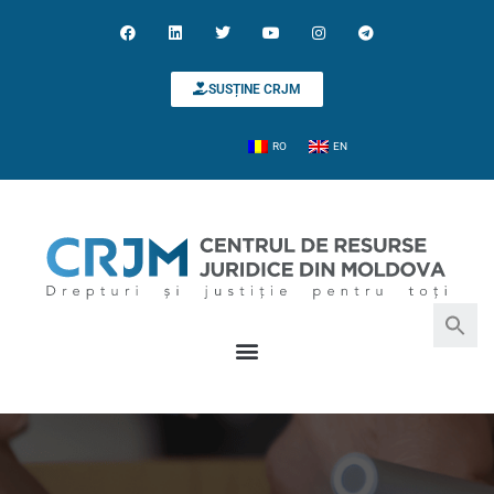
SUSȚINE CRJM
RO
EN
Search for:
Search Button