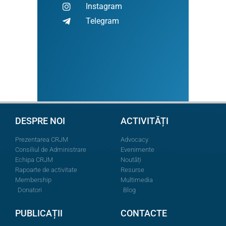
Instagram
Telegram
DESPRE NOI
ACTIVITĂȚI
Prezentarea CRJM
Advocacy
Consiliul de Administrare
Evenimente
Echipa CRJM
Noutăți
Rapoarte de activitate
Resurse
Membership
Multimedia
Donatori
Blog
PUBLICAȚII
CONTACTE