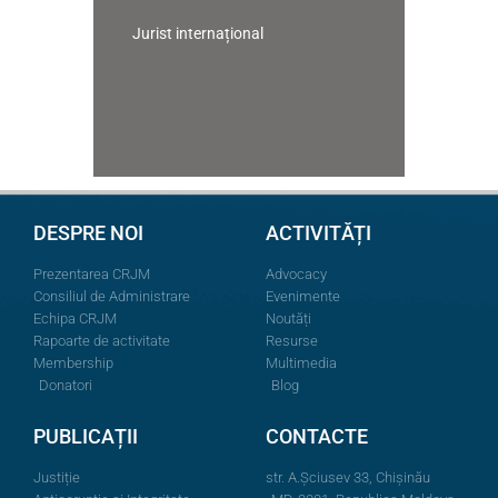
Jurist internațional
DESPRE NOI
ACTIVITĂȚI
Prezentarea CRJM
Advocacy
Consiliul de Administrare
Evenimente
Echipa CRJM
Noutăți
Rapoarte de activitate
Resurse
Membership
Multimedia
Donatori
Blog
PUBLICAȚII
CONTACTE
Justiție
str. A.Şciusev 33, Chișinău