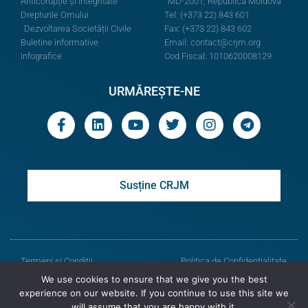
Anticorupție și Integritate
MD-2001, Republica Moldova
Drepturile Omului
Tel: (+373 22) 843 601
Dezvoltarea Societății Civile
Fax: (+373 22) 843 602
Buletine informative
Email:
contact@crjm.org
Infografice
Cod Fiscal: 1010620008129
URMĂREȘTE-NE
Susține CRJM
Termeni și Condiții
Politica de Confidențialitate
We use cookies to ensure that we give you the best
© Toate drepturile rezervate
experience on our website. If you continue to use this site we
will assume that you are happy with it.