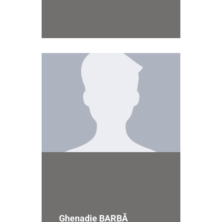
Ghenadie BARBĂ