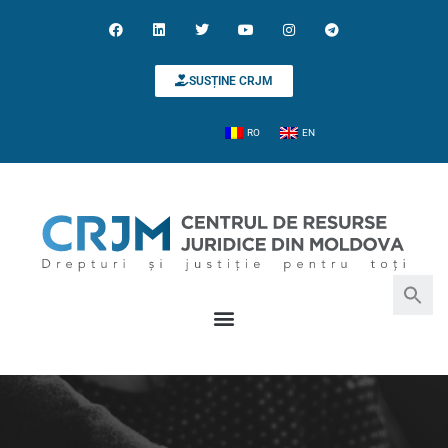
SUSȚINE CRJM
RO
EN
Search for:
Search Button