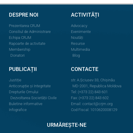
DESPRE NOI
ACTIVITĂȚI
Prezentarea CRJM
Advocacy
Consiliul de Administrare
Evenimente
Echipa CRJM
Noutăți
Rapoarte de activitate
Resurse
Membership
Multimedia
Donatori
Blog
PUBLICAȚII
CONTACTE
Justiție
str. A.Şciusev 33, Chișinău
Anticorupție și Integritate
MD-2001, Republica Moldova
Drepturile Omului
Tel: (+373 22) 843 601
Dezvoltarea Societății Civile
Fax: (+373 22) 843 602
Buletine informative
Email:
contact@crjm.org
Infografice
Cod Fiscal: 1010620008129
URMĂREȘTE-NE