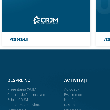
VEZI DETALII
VEZI
DESPRE NOI
ACTIVITĂȚI
Prezentarea CRJM
Advocacy
Consiliul de Administrare
Evenimente
Echipa CRJM
Noutăți
Rapoarte de activitate
Resurse
Membership
Multimedia