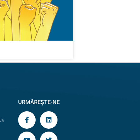
URMĂREȘTE-NE
va