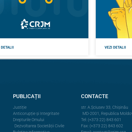
 DETALII
VEZI DETALII
PUBLICAȚII
CONTACTE
Justiție
str. A.Şciusev 33, Chișinău
Anticorupție și Integritate
MD-2001, Republica Moldo
Drepturile Omului
Tel: (+373 22) 843 601
Dezvoltarea Societății Civile
Fax: (+373 22) 843 602
Buletine informative
Email:
contact@crjm.org