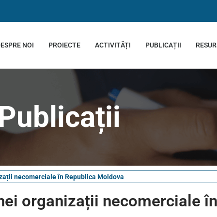
ESPRE NOI
PROIECTE
ACTIVITĂȚI
PUBLICAȚII
RESUR
Publicații
izații necomerciale în Republica Moldova
nei organizații necomerciale î