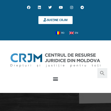
SUSȚINE CRJM
RO
EN
Search for:
Search Button