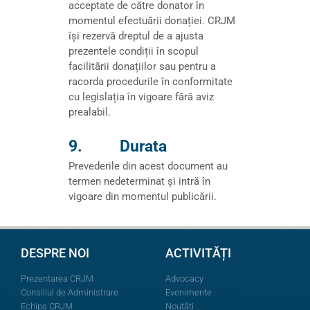
acceptate de către donator în
momentul efectuării donației. CRJM
își rezervă dreptul de a ajusta
prezentele condiții în scopul
facilitării donațiilor sau pentru a
racorda procedurile în conformitate
cu legislația în vigoare fără aviz
prealabil.
9. Durata
Prevederile din acest document au
termen nedeterminat și intră în
vigoare din momentul publicării.
DESPRE NOI
ACTIVITĂȚI
Prezentarea CRJM
Advocacy
Consiliul de Administrare
Evenimente
Echipa CRJM
Noutăți