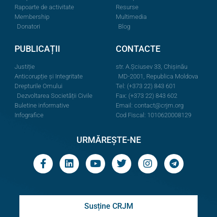
Rapoarte de activitate
Resurse
Membership
Multimedia
Donatori
Blog
PUBLICAȚII
CONTACTE
Justiție
str. A.Şciusev 33, Chișinău
Anticorupție și Integritate
MD-2001, Republica Moldova
Drepturile Omului
Tel: (+373 22) 843 601
Dezvoltarea Societății Civile
Fax: (+373 22) 843 602
Buletine informative
Email:
contact@crjm.org
Infografice
Cod Fiscal: 1010620008129
URMĂREȘTE-NE
Susține CRJM