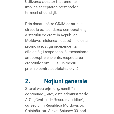
Utilizarea acestor instrumente
implică acceptarea prezentelor
termeni și condiții.
Prin donații către CRJM contribuiți
direct la consolidarea democrației și
a statului de drept în Republica
Moldova, misiunea noastră fiind de a
promova justiția independentă,
eficientă și responsabilă, mecanisme
anticorupție eficiente, respectarea
drepturilor omului și un mediu
prielnic pentru societatea civilă.
2. Noțiuni generale
Site-ul web crjm.org, numit în
continuare „Site”, este administrat de
A.O. „Centrul de Resurse Juridice”,
cu sediul în Republica Moldova, or.
Chișinău, str. Alexei Șciusev 33, cod