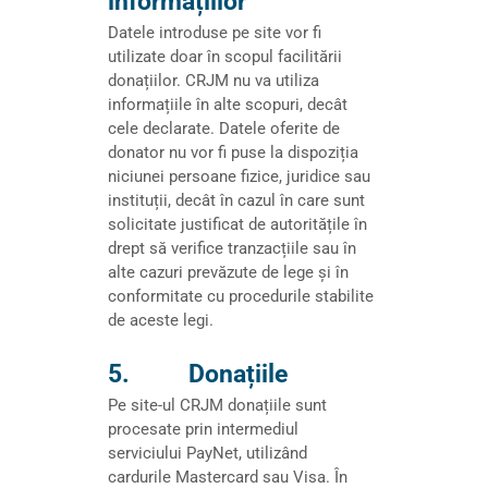
informațiilor
Datele introduse pe site vor fi
utilizate doar în scopul facilitării
donațiilor. CRJM nu va utiliza
informațiile în alte scopuri, decât
cele declarate. Datele oferite de
donator nu vor fi puse la dispoziția
niciunei persoane fizice, juridice sau
instituții, decât în cazul în care sunt
solicitate justificat de autoritățile în
drept să verifice tranzacțiile sau în
alte cazuri prevăzute de lege și în
conformitate cu procedurile stabilite
de aceste legi.
5. Donațiile
Pe site-ul CRJM donațiile sunt
procesate prin intermediul
serviciului PayNet, utilizând
cardurile Mastercard sau Visa. În