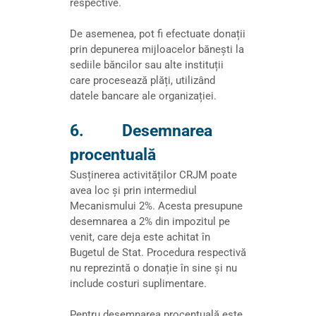
respective.
De asemenea, pot fi efectuate donații
prin depunerea mijloacelor bănești la
sediile băncilor sau alte instituții
care procesează plăți, utilizând
datele bancare ale organizației.
6. Desemnarea
procentuală
Susținerea activităților CRJM poate
avea loc și prin intermediul
Mecanismului 2%. Acesta presupune
desemnarea a 2% din impozitul pe
venit, care deja este achitat în
Bugetul de Stat. Procedura respectivă
nu reprezintă o donație în sine și nu
include costuri suplimentare.
Pentru desemnarea procentuală este