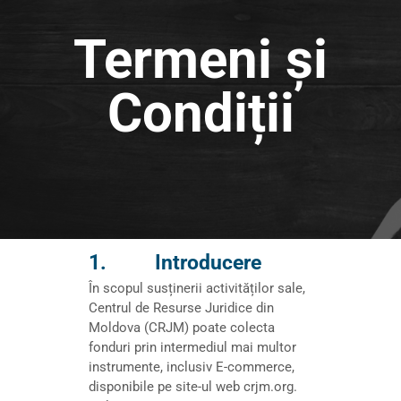
Termeni și
Condiții
1. Introducere
În scopul susținerii activităților sale,
Centrul de Resurse Juridice din
Moldova (CRJM) poate colecta
fonduri prin intermediul
mai multor
instrumente
, inclusiv E-commerce,
disponibile pe site-ul web crjm.org.