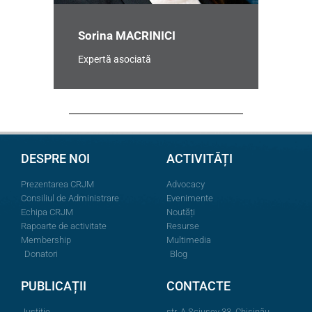
Sorina MACRINICI
Expertă asociată
DESPRE NOI
ACTIVITĂȚI
Prezentarea CRJM
Advocacy
Consiliul de Administrare
Evenimente
Echipa CRJM
Noutăți
Rapoarte de activitate
Resurse
Membership
Multimedia
Donatori
Blog
PUBLICAȚII
CONTACTE
Justiție
str. A.Şciusev 33, Chișinău