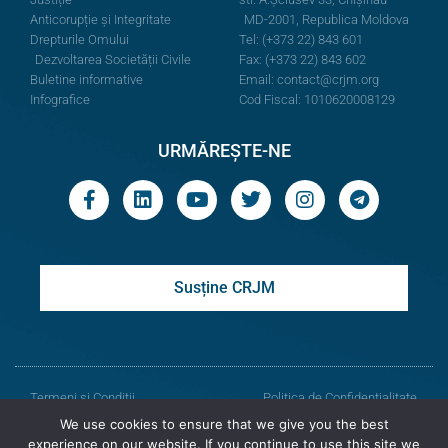
Anticorupție și Integritate
MD-2001, Republica Moldova
Drepturile Omului
Tel: (+373 22) 843 601
Dezvoltarea Societății Civile
Fax: (+373 22) 843 602
Buletine informative
Email:
contact@crjm.org
Infografice
Cod Fiscal: 1010620008129
URMĂREȘTE-NE
Susține CRJM
Termeni și Condiții
Politica de Confidențialitate
We use cookies to ensure that we give you the best
© Toate drepturile rezervate
experience on our website. If you continue to use this site we