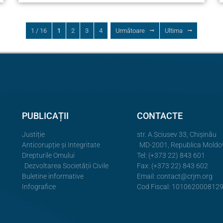
1 / 16
1
2
3
4
Următoare
Ultima
PUBLICAȚII
CONTACTE
Justiție
str. A.Şciusev 33, Chișinău
Anticorupție și Integritate
MD-2001, Republica Moldo
Drepturile Omului
Tel: (+373 22) 843 601
Dezvoltarea Societății Civile
Fax: (+373 22) 843 602
Buletine informative
Email:
contact@crjm.org
Infografice
Cod Fiscal: 101062000812