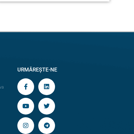
URMĂREȘTE-NE
va
9