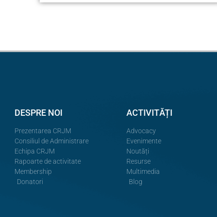
DESPRE NOI
ACTIVITĂȚI
Prezentarea CRJM
Advocacy
Consiliul de Administrare
Evenimente
Echipa CRJM
Noutăți
Rapoarte de activitate
Resurse
Membership
Multimedia
Donatori
Blog