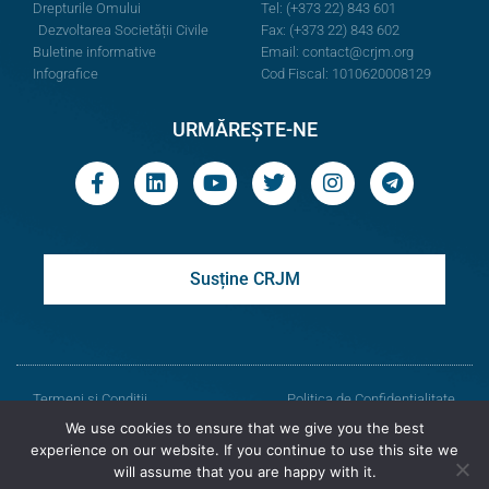
Drepturile Omului
Tel: (+373 22) 843 601
Dezvoltarea Societății Civile
Fax: (+373 22) 843 602
Buletine informative
Email:
contact@crjm.org
Infografice
Cod Fiscal: 1010620008129
URMĂREȘTE-NE
Susține CRJM
Termeni și Condiții
Politica de Confidențialitate
We use cookies to ensure that we give you the best
© Toate drepturile rezervate
experience on our website. If you continue to use this site we
will assume that you are happy with it.
Centrul de Resurse Juridice din Moldova