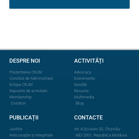
DESPRE NOI
ACTIVITĂȚI
Prezentarea CRJM
Advocacy
Consiliul de Administrare
Evenimente
Echipa CRJM
Noutăți
Rapoarte de activitate
Resurse
Membership
Multimedia
Donatori
Blog
PUBLICAȚII
CONTACTE
Justiție
str. A.Şciusev 33, Chișinău
Anticorupție și Integritate
MD-2001, Republica Moldova