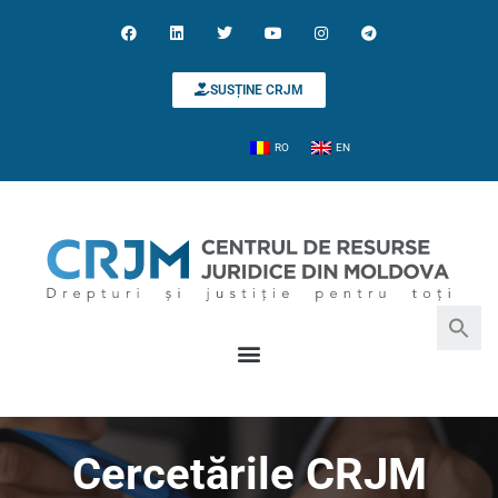
SUSȚINE CRJM
RO
EN
Search for:
Search Button
Cercetările CRJM