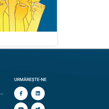
URMĂREȘTE-NE
va