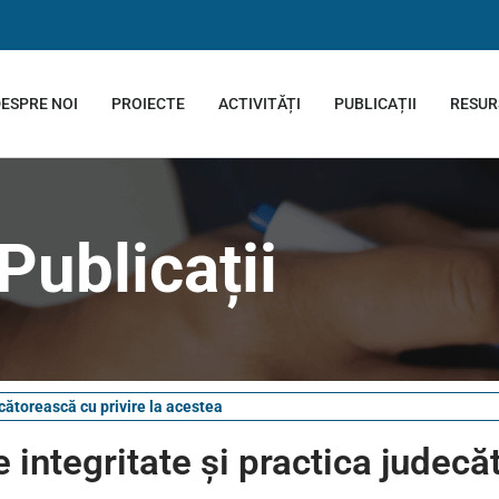
ESPRE NOI
PROIECTE
ACTIVITĂȚI
PUBLICAȚII
RESUR
Publicații
ecătorească cu privire la acestea
e integritate și practica judec