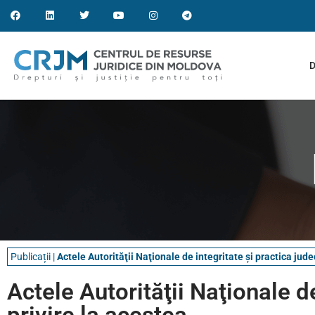
D
Publicații
|
Actele Autorităţii Naţionale de integritate și practica jud
Actele Autorităţii Naţionale d
privire la acestea