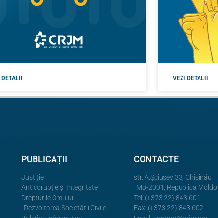
 DETALII
VEZI DETALII
PUBLICAȚII
CONTACTE
Justiție
str. A.Şciusev 33, Chișinău
Anticorupție și Integritate
MD-2001, Republica Moldo
Drepturile Omului
Tel: (+373 22) 843 601
Dezvoltarea Societății Civile
Fax: (+373 22) 843 602
Buletine informative
Email:
contact@crjm.org