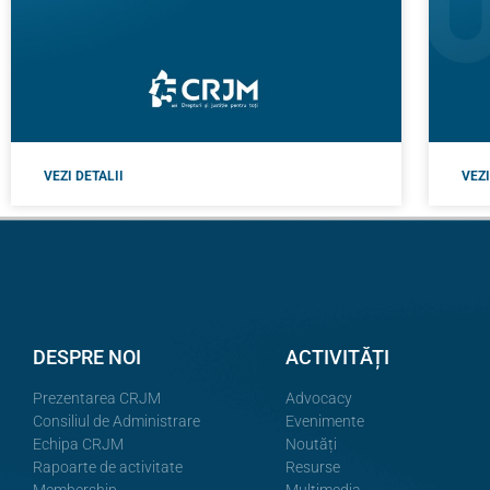
VEZI DETALII
VEZI
DESPRE NOI
ACTIVITĂȚI
Prezentarea CRJM
Advocacy
Consiliul de Administrare
Evenimente
Echipa CRJM
Noutăți
Rapoarte de activitate
Resurse
Membership
Multimedia