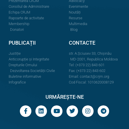
Prezentarea CRJM
Advocacy
Consiliul de Administrare
Evenimente
Echipa CRJM
Noutăți
Rapoarte de activitate
Resurse
Membership
Multimedia
Donatori
Blog
PUBLICAȚII
CONTACTE
Justiție
str. A.Şciusev 33, Chișinău
Anticorupție și Integritate
MD-2001, Republica Moldova
Drepturile Omului
Tel: (+373 22) 843 601
Dezvoltarea Societății Civile
Fax: (+373 22) 843 602
Buletine informative
Email:
contact@crjm.org
Infografice
Cod Fiscal: 1010620008129
URMĂREȘTE-NE