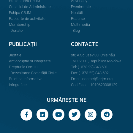
Prezentarea CRJM
Advocacy
Consiliul de Administrare
Evenimente
Echipa CRJM
Noutăți
Rapoarte de activitate
Resurse
Membership
Multimedia
Donatori
Blog
PUBLICAȚII
CONTACTE
Justiție
str. A.Şciusev 33, Chișinău
Anticorupție și Integritate
MD-2001, Republica Moldova
Drepturile Omului
Tel: (+373 22) 843 601
Dezvoltarea Societății Civile
Fax: (+373 22) 843 602
Buletine informative
Email:
contact@crjm.org
Infografice
Cod Fiscal: 1010620008129
URMĂREȘTE-NE