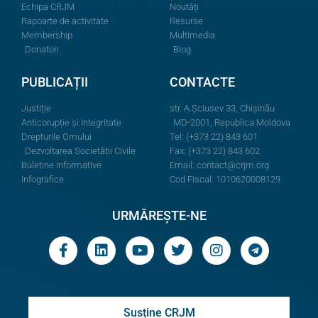
Echipa CRJM
Noutăți
Rapoarte de activitate
Resurse
Membership
Multimedia
Donatori
Blog
PUBLICAȚII
CONTACTE
Justiție
str. A.Şciusev 33, Chișinău
Anticorupție și Integritate
MD-2001, Republica Moldova
Drepturile Omului
Tel: (+373 22) 843 601
Dezvoltarea Societății Civile
Fax: (+373 22) 843 602
Buletine informative
Email:
contact@crjm.org
Infografice
Cod Fiscal: 1010620008129
URMĂREȘTE-NE
Susține CRJM