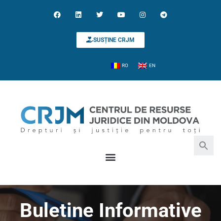
SUSȚINE CRJM
RO
EN
Search for:
Search Button
Buletine Informative