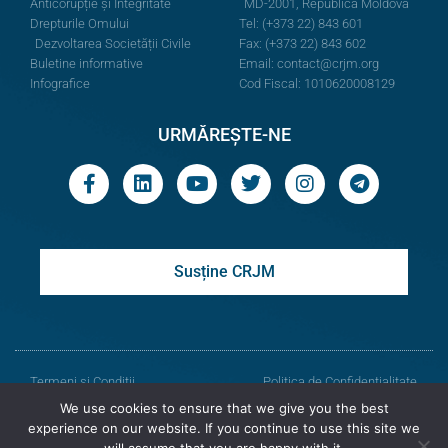
Anticorupție și Integritate
MD-2001, Republica Moldova
Drepturile Omului
Tel: (+373 22) 843 601
Dezvoltarea Societății Civile
Fax: (+373 22) 843 602
Buletine informative
Email:
contact@crjm.org
Infografice
Cod Fiscal: 1010620008129
URMĂREȘTE-NE
Susține CRJM
Termeni și Condiții
Politica de Confidențialitate
We use cookies to ensure that we give you the best
© Toate drepturile rezervate
experience on our website. If you continue to use this site we