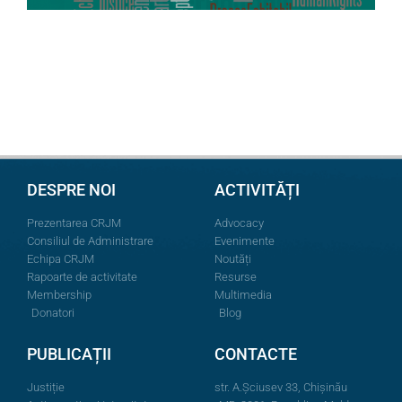
DESPRE NOI
ACTIVITĂȚI
Prezentarea CRJM
Advocacy
Consiliul de Administrare
Evenimente
Echipa CRJM
Noutăți
Rapoarte de activitate
Resurse
Membership
Multimedia
Donatori
Blog
PUBLICAȚII
CONTACTE
Justiție
str. A.Şciusev 33, Chișinău