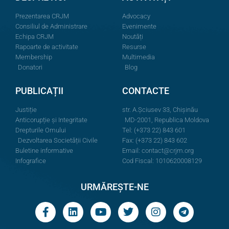
Prezentarea CRJM
Advocacy
Consiliul de Administrare
Evenimente
Echipa CRJM
Noutăți
Rapoarte de activitate
Resurse
Membership
Multimedia
Donatori
Blog
PUBLICAȚII
CONTACTE
Justiție
str. A.Şciusev 33, Chișinău
Anticorupție și Integritate
MD-2001, Republica Moldova
Drepturile Omului
Tel: (+373 22) 843 601
Dezvoltarea Societății Civile
Fax: (+373 22) 843 602
Buletine informative
Email:
contact@crjm.org
Infografice
Cod Fiscal: 1010620008129
URMĂREȘTE-NE