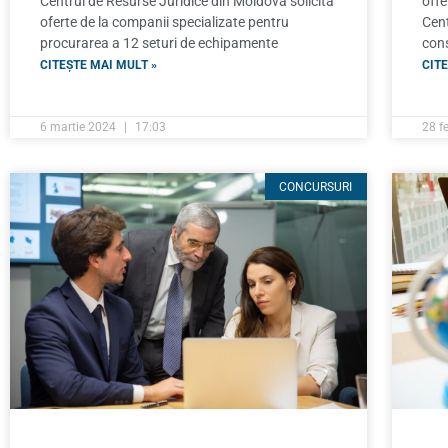
Centrul de Resurse Juridice din Moldova solicită
offe
oferte de la companii specializate pentru
Cent
procurarea a 12 seturi de echipamente
cons
CITEȘTE MAI MULT »
CITE
6 martie 2024
17:03
28 f
CONCURSURI