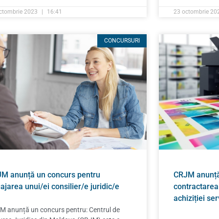
ctombrie 2023
16:41
23 octombrie 2
CONCURSURI
M anunță un concurs pentru
CRJM anunță
ajarea unui/ei consilier/e juridic/e
contractarea
achiziției ser
M anunță un concurs pentru: Centrul de