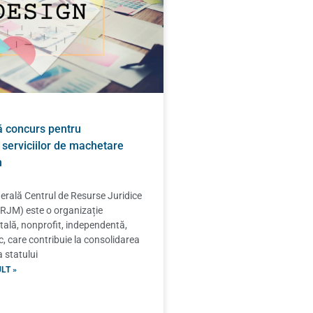
 concurs pentru
 serviciilor de machetare
n
erală Centrul de Resurse Juridice
RJM) este o organizație
lă, nonprofit, independentă,
ic, care contribuie la consolidarea
a statului
LT »