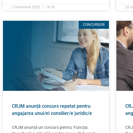
2 noiembrie 2023
16:20
26 o
CONCURSURI
CRJM anunță concurs repetat pentru
CRJ
angajarea unui/ei consilier/e juridic/e
ang
CRJM anunță un concurs pentru: Funcția:
CRJ