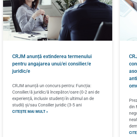
CRJM anunță extinderea termenului
CRJ
pentru angajarea unui/ei consilier/e
con
juridic/e
asoc
ant
omu
CRJM anunță un concurs pentru: Funcția:
Consilier/ă juridic/ă începător/oare (0-2 ani de
experiență, inclusiv studenți în ultimul an de
Prez
studii) și/sau Consilier juridic (3-5 ani
din 
CITEȘTE MAI MULT »
negu
neaf
demo
CITE