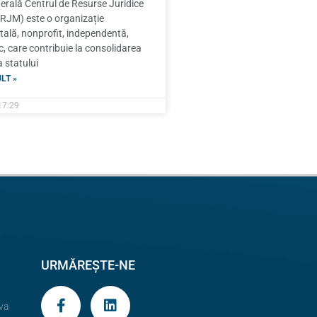
erală Centrul de Resurse Juridice
RJM) este o organizație
lă, nonprofit, independentă,
ic, care contribuie la consolidarea
a statului
LT »
17:29
URMĂREȘTE-NE
va