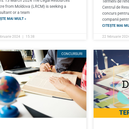
rs: 13 March 2024 The Legal Resources
Termeni de ref
re from Moldova (LRCM) is seeking a
Centrul de Res
ultant or a team
concurs pentru
ȘTE MAI MULT »
companii pentru
CITEȘTE MAI MU
ebruarie 2024
15:38
22 februarie 20
CONCURSURI