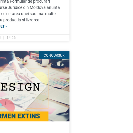
erință Formular de procurări
urse Juridice din Moldova anunță
 selectarea unei sau mai multe
 producția și livrarea
LT »
24
14:26
CONCURSURI