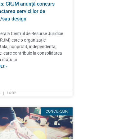
ns: CRJM anunță concurs
ctarea serviciilor de
i/sau design
erală Centrul de Resurse Juridice
RJM) este o organizație
lă, nonprofit, independentă,
ic, care contribuie la consolidarea
a statului
LT »
3
14:02
CONCURSURI