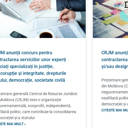
M anunță concurs pentru
CRJM anunță
tractarea serviciilor unor experți
contractarea
iați specializați în justiție,
și/sau desig
icorupție și integritate, drepturile
lui, democrație, societate civilă
Prezentare gen
din Moldova (C
neguvernamenta
entare generală Centrul de Resurse Juridice
neafiliată polit
Moldova (CRJM) este o organizație
democrației și 
vernamentală, nonprofit, independentă,
CITEȘTE MAI MU
iliată politic, care contribuie la consolidarea
crației și a statului
ȘTE MAI MULT »