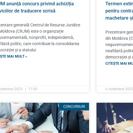
M anunță concurs privind achiziția
Termen exti
viciilor de traducere scrisă
pentru contra
machetare ș
entare generală Centrul de Resurse Juridice
Moldova (CRJM) este o organizație
Prezentare gen
vernamentală, nonprofit, independentă,
din Moldova (C
iliată politic, care contribuie la consolidarea
neguvernamenta
crației și a statului
neafiliată polit
ȘTE MAI MULT »
democrației și 
CITEȘTE MAI MU
oiembrie 2023
17:00
6 noiembrie 202
CONCURSURI