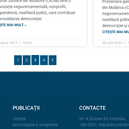
rse Juridice din Moldova (CRJM) este o
Prezentare gen
nizație neguvernamentală, nonprofit,
din Moldova (C
pendentă, neafiliată politic, care contribuie
neguvernamenta
onsolidarea democrației
neafiliată polit
ȘTE MAI MULT »
democrației și 
CITEȘTE MAI MU
ugust 2023
16:45
28 iulie 2023
3
1
2
4
5
PUBLICAȚII
CONTACTE
Justiție
str. A.Şciusev 33, Chișinău
Anticorupție și Integritate
MD-2001, Republica Moldo