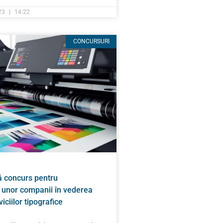
023
14:22
CONCURSURI
 concurs pentru
 unor companii în vederea
viciilor tipografice