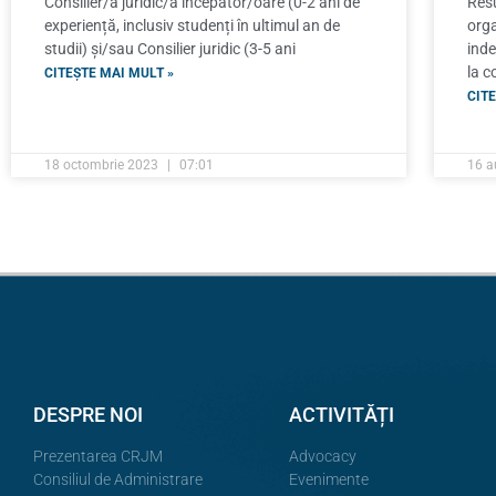
Consilier/ă juridic/ă începător/oare (0-2 ani de
Resu
experiență, inclusiv studenți în ultimul an de
orga
studii) și/sau Consilier juridic (3-5 ani
inde
la c
CITEȘTE MAI MULT »
CITE
18 octombrie 2023
07:01
16 a
DESPRE NOI
ACTIVITĂȚI
Prezentarea CRJM
Advocacy
Consiliul de Administrare
Evenimente