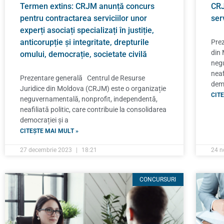
Termen extins: CRJM anunță concurs
CRJ
pentru contractarea serviciilor unor
ser
experți asociați specializați în justiție,
anticorupție și integritate, drepturile
Prez
din 
omului, democrație, societate civilă
negu
neaf
Prezentare generală Centrul de Resurse
demo
Juridice din Moldova (CRJM) este o organizație
CITE
neguvernamentală, nonprofit, independentă,
neafiliată politic, care contribuie la consolidarea
democrației și a
CITEȘTE MAI MULT »
27 decembrie 2023
18:21
24 n
CONCURSURI