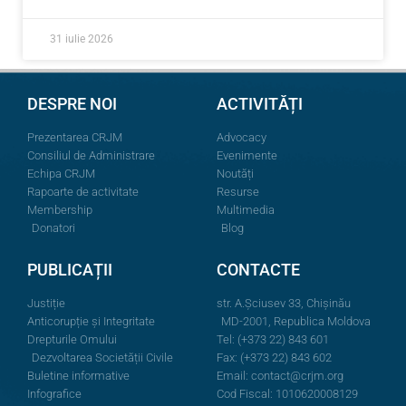
31 iulie 2026
DESPRE NOI
ACTIVITĂȚI
Prezentarea CRJM
Advocacy
Consiliul de Administrare
Evenimente
Echipa CRJM
Noutăți
Rapoarte de activitate
Resurse
Membership
Multimedia
Donatori
Blog
PUBLICAȚII
CONTACTE
Justiție
str. A.Şciusev 33, Chișinău
Anticorupție și Integritate
MD-2001, Republica Moldova
Drepturile Omului
Tel: (+373 22) 843 601
Dezvoltarea Societății Civile
Fax: (+373 22) 843 602
Buletine informative
Email:
contact@crjm.org
Infografice
Cod Fiscal: 1010620008129