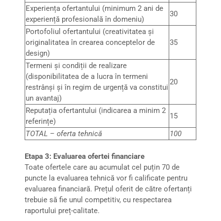
Experiența ofertantului (minimum 2 ani de
30
experiență profesională în domeniu)
Portofoliul ofertantului (creativitatea și
originalitatea în crearea conceptelor de
35
design)
Termeni și condiții de realizare
(disponibilitatea de a lucra în termeni
20
restrânși și în regim de urgență va constitui
un avantaj)
Reputația ofertantului (indicarea a minim 2
15
referințe)
TOTAL – oferta tehnică
100
Etapa 3: Evaluarea ofertei financiare
Toate ofertele care au acumulat cel puțin 70 de
puncte la evaluarea tehnică vor fi calificate pentru
evaluarea financiară. Prețul oferit de către ofertanți
trebuie să fie unul competitiv, cu respectarea
raportului preț-calitate.