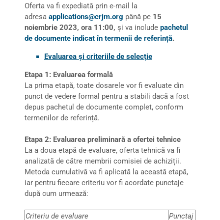
Oferta va fi expediată prin e-mail la
adresa
applications@crjm.org
până pe
15
noiembrie 2023, ora 11:00,
și va include
pachetul
de documente indicat în termenii de referință
.
Evaluarea și criteriile de selecție
Etapa 1: Evaluarea formală
La prima etapă, toate dosarele vor fi evaluate din
punct de vedere formal pentru a stabili dacă a fost
depus pachetul de documente complet, conform
termenilor de referință.
Etapa 2: Evaluarea preliminară a ofertei tehnice
La a doua etapă de evaluare, oferta tehnică va fi
analizată de către membrii comisiei de achiziții.
Metoda cumulativă va fi aplicată la această etapă,
iar pentru fiecare criteriu vor fi acordate punctaje
după cum urmează:
Criteriu de evaluare
Punctaj