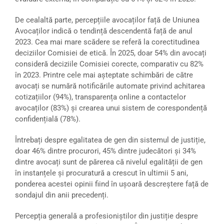
De cealaltă parte, percepțiile avocaților față de Uniunea
Avocaților indică o tendință descendentă față de anul
2023. Cea mai mare scădere se referă la corectitudinea
deciziilor Comisiei de etică. În 2025, doar 54% din avocați
consideră deciziile Comisiei corecte, comparativ cu 82%
în 2023. Printre cele mai așteptate schimbări de către
avocați se numără notificările automate privind achitarea
cotizațiilor (94%), transparența online a contactelor
avocaților (83%) și crearea unui sistem de corespondență
confidențială (78%).
Întrebați despre egalitatea de gen din sistemul de justiție,
doar 46% dintre procurori, 45% dintre judecători și 34%
dintre avocați sunt de părerea că nivelul egalității de gen
în instanțele și procuratură a crescut în ultimii 5 ani,
ponderea acestei opinii fiind în ușoară descreștere față de
sondajul din anii precedenți.
Percepția generală a profesioniștilor din justiție despre