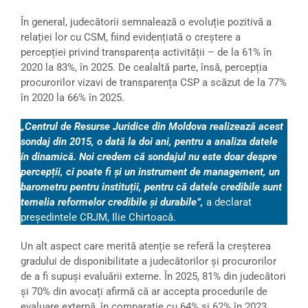
În general, judecătorii semnalează o evoluție pozitivă a
relației lor cu CSM, fiind evidențiată o creștere a
percepției privind transparența activității – de la 61% în
2020 la 83%, în 2025. De cealaltă parte, însă, percepția
procurorilor vizavi de transparența CSP a scăzut de la 77%
în 2020 la 66% în 2025.
„Centrul de Resurse Juridice din Moldova realizează acest
sondaj din 2015, o dată la doi ani, pentru a analiza datele
în dinamică. Noi credem că sondajul nu este doar despre
percepții, ci poate fi și un instrument de management, un
barometru pentru instituții, pentru că datele credibile sunt
temelia reformelor credibile și durabile”,
a declarat
președintele CRJM, Ilie Chirtoacă.
Un alt aspect care merită atenție se referă la creșterea
gradului de disponibilitate a judecătorilor și procurorilor
de a fi supuși evaluării externe. În 2025, 81% din judecători
și 70% din avocați afirmă că ar accepta procedurile de
evaluare externă, în comparație cu 64% și 62% în 2023.