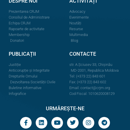
DESPRE NOI
ACTIVITĂȚI
Prezentarea CRJM
Advocacy
Consiliul de Administrare
Evenimente
Echipa CRJM
Noutăți
Rapoarte de activitate
Resurse
Membership
Multimedia
Donatori
Blog
PUBLICAȚII
CONTACTE
Justiție
str. A.Şciusev 33, Chișinău
Anticorupție și Integritate
MD-2001, Republica Moldova
Drepturile Omului
Tel: (+373 22) 843 601
Dezvoltarea Societății Civile
Fax: (+373 22) 843 602
Buletine informative
Email:
contact@crjm.org
Infografice
Cod Fiscal: 1010620008129
URMĂREȘTE-NE