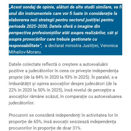
„Acest sondaj de opinie, alături de alte studii similare, va fi
unul din instrumentele care vor fi luate în considerație la
elaborarea noii strategii pentru sectorul justiției pentru
perioada 2025-2030. Datele oferă o imagine din
perspectiva profesioniștilor atât asupra realizărilor, cât și
asupra provocărilor care trebuie gestionate cu
responsabilitate”,
a declarat ministra Justiției, Veronica
Mihailov-Moraru.
Datele colectate reflectă o creștere a autoevaluării
pozitive a judecătorilor în ceea ce privește independența
proprie (de la 84% în 2020 la 93% în 2025). În paralel, s-a
îmbunătățit și opinia avocaților despre judecători (de la
22% în 2020 la 50% în 2025), însă nivelul de percepție a
avocaților rămâne scăzut, în comparație cu autoevaluarea
judecătorilor.
Procurorii se consideră independenți în activitatea lor în
proporție de 65%, însă avocații sesizează independența
procurorilor în proporție de doar 31%.