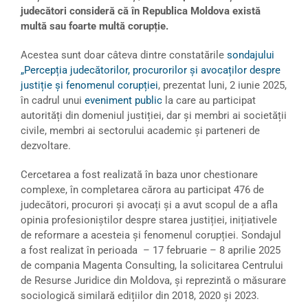
judecători consideră că în Republica Moldova există
multă sau foarte multă corupție.
Acestea sunt doar câteva dintre constatările
sondajului
„Percepția judecătorilor, procurorilor și avocaților despre
justiție și fenomenul corupției
, prezentat luni, 2 iunie 2025,
în cadrul unui
eveniment public
la care au participat
autorități din domeniul justiției, dar și membri ai societății
civile, membri ai sectorului academic și parteneri de
dezvoltare.
Cercetarea a fost realizată în baza unor chestionare
complexe, în completarea cărora au participat 476 de
judecători, procurori și avocați și a avut scopul de a afla
opinia profesioniștilor despre starea justiției, inițiativele
de reformare a acesteia și fenomenul corupției. Sondajul
a fost realizat în perioada – 17 februarie – 8 aprilie 2025
de compania Magenta Consulting, la solicitarea Centrului
de Resurse Juridice din Moldova, și reprezintă o măsurare
sociologică similară edițiilor din 2018, 2020 și 2023.