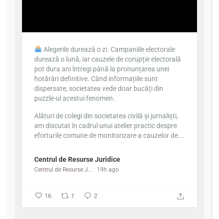
Alegerile durează o zi. Campaniile electorale
durează o lună, iar cauzele de corupție electorală
pot dura ani întregi până la pronunțarea unei
hotărâri definitive. Când informațiile sunt
dispersate, societatea vede doar bucăți din
puzzle-ul acestui fenomen.
Alături de colegi din societatea civilă și jurnaliști,
am discutat în cadrul unui atelier practic despre
eforturile comune de monitorizare a cauzelor de...
Centrul de Resurse Juridice
Centrul de Resurse Juridice
19h ago
16
1
2