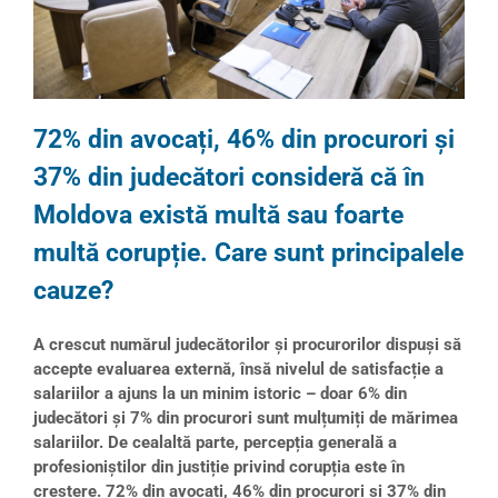
72% din avocați, 46% din procurori și
37% din judecători consideră că în
Moldova există multă sau foarte
multă corupție. Care sunt principalele
cauze?
A crescut numărul judecătorilor și procurorilor dispuși să
accepte evaluarea externă, însă nivelul de satisfacție a
salariilor a ajuns la un minim istoric – doar 6% din
judecători și 7% din procurori sunt mulțumiți de mărimea
salariilor. De cealaltă parte, percepția generală a
profesioniștilor din justiție privind corupția este în
creștere. 72% din avocați, 46% din procurori și 37% din