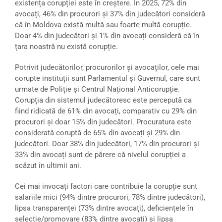
existența corupției este în creștere. În 2025, 72% din
avocați, 46% din procurori și 37% din judecători consideră
că în Moldova există multă sau foarte multă corupție.
Doar 4% din judecători și 1% din avocați consideră că în
țara noastră nu există corupție.
Potrivit judecătorilor, procurorilor și avocaților, cele mai
corupte instituții sunt Parlamentul și Guvernul, care sunt
urmate de Poliție și Centrul Național Anticorupție.
Corupția din sistemul judecătoresc este percepută ca
fiind ridicată de 61% din avocați, comparativ cu 29% din
procurori și doar 15% din judecători. Procuratura este
considerată coruptă de 65% din avocați și 29% din
judecători. Doar 38% din judecători, 17% din procurori și
33% din avocați sunt de părere că nivelul corupției a
scăzut în ultimii ani.
Cei mai invocați factori care contribuie la corupție sunt
salariile mici (94% dintre procurori, 78% dintre judecători),
lipsa transparenței (73% dintre avocați), deficiențele în
selecție/promovare (83% dintre avocați) și lipsa