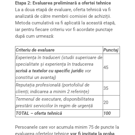
Etapa 2:
Evaluarea preliminară a ofertei tehnice
La a doua etapă de evaluare, oferta tehnică va fi
analizată de către membrii comisiei de achiziții.
Metoda cumulativă va fi aplicată la această etapă,
iar pentru fiecare criteriu vor fi acordate punctaje
după cum urmează:
Criteriu de evaluare
Punctaj
Experiența în traduceri (studii superioare de
specialitate și experiența în traducerea
45
scrisă a textelor cu specific juridic
vor
constitui un avantaj)
Reputația profesională (portofoliul de
35
clienți;
indicarea a minim 2 referințe
)
Termenul de executare, disponibilitatea
20
prestării serviciilor în regim de urgență
TOTAL – oferta tehnică
100
Persoanele care vor acumula minim 75 de puncte la
evaluarea ofertelor tehnice
vor fi invitate la proba