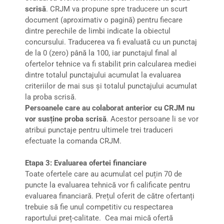
scrisă
. CRJM va propune spre traducere un scurt
document (aproximativ o pagină) pentru fiecare
dintre perechile de limbi indicate la obiectul
concursului. Traducerea va fi evaluată cu un punctaj
de la 0 (zero) până la 100, iar punctajul final al
ofertelor tehnice va fi stabilit prin calcularea mediei
dintre totalul punctajului acumulat la evaluarea
criteriilor de mai sus și totalul punctajului acumulat
la proba scrisă.
Persoanele care au colaborat anterior cu CRJM nu
vor susține proba scrisă
. Acestor persoane li se vor
atribui punctaje pentru ultimele trei traduceri
efectuate la comanda CRJM.
Etapa 3: Evaluarea ofertei financiare
Toate ofertele care au acumulat cel puțin 70 de
puncte la evaluarea tehnică vor fi calificate pentru
evaluarea financiară. Prețul oferit de către ofertanți
trebuie să fie unul competitiv cu respectarea
raportului preț-calitate. Cea mai mică ofertă