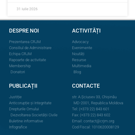
31 iulie 2026
DESPRE NOI
ACTIVITĂȚI
Prezentarea CRJM
Advocacy
Consiliul de Administrare
Evenimente
Echipa CRJM
Noutăți
Rapoarte de activitate
Resurse
Membership
Multimedia
Donatori
Blog
PUBLICAȚII
CONTACTE
Justiție
str. A.Şciusev 33, Chișinău
Anticorupție și Integritate
MD-2001, Republica Moldova
Drepturile Omului
Tel: (+373 22) 843 601
Dezvoltarea Societății Civile
Fax: (+373 22) 843 602
Buletine informative
Email:
contact@crjm.org
Infografice
Cod Fiscal: 1010620008129