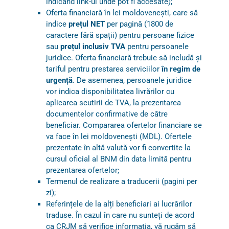
indicând link-ul unde pot fi accesate);
Oferta financiară în lei moldovenești, care să
indice
prețul NET
per pagină (1800 de
caractere fără spații) pentru persoane fizice
sau
prețul inclusiv TVA
pentru persoanele
juridice. Oferta financiară trebuie să includă și
tariful pentru prestarea serviciilor
în regim de
urgență
. De asemenea, persoanele juridice
vor indica disponibilitatea livrărilor cu
aplicarea scutirii de TVA, la prezentarea
documentelor confirmative de către
beneficiar. Compararea ofertelor financiare se
va face în lei moldovenești (MDL). Ofertele
prezentate în altă valută vor fi convertite la
cursul oficial al BNM din data limită pentru
prezentarea ofertelor;
Termenul de realizare a traducerii (pagini per
zi);
Referințele de la alți beneficiari ai lucrărilor
traduse. În cazul în care nu sunteți de acord
ca CRJM să verifice informația, vă rugăm să