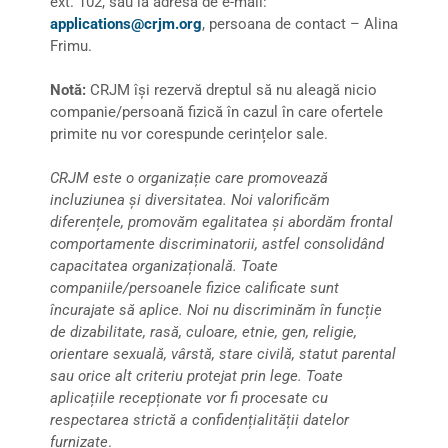
ext. 102, sau la adresa de e-mail:
applications@crjm.org
, persoana de contact – Alina
Frimu.
Notă:
CRJM își rezervă dreptul să nu aleagă nicio
companie/persoană fizică în cazul în care ofertele
primite nu vor corespunde cerințelor sale.
CRJM este o organizație care promovează
incluziunea și diversitatea. Noi valorificăm
diferențele, promovăm egalitatea și abordăm frontal
comportamente discriminatorii, astfel consolidând
capacitatea organizațională. Toate
companiile/persoanele fizice calificate sunt
încurajate să aplice. Noi nu discriminăm în funcție
de dizabilitate, rasă, culoare, etnie, gen, religie,
orientare sexuală, vârstă, stare civilă, statut parental
sau orice alt criteriu protejat prin lege. Toate
aplicațiile recepționate vor fi procesate cu
respectarea strictă a confidențialității datelor
furnizate
.