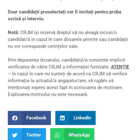
Doar candidații preselectați vor fi invitați pentru proba
scrisă și interviu.
Notă:
CRJM își rezervă dreptul să nu aleagă niciun/o
candidat/ă în cazul în care dosarele primite sau candidații
nu vor corespunde cerințelor sale.
Prin depunerea dosarului, candidatul/a consimte implicit
verificarea de către CRJM a informației furnizate.
ATENȚIE
– în cazul în care nu sunteți de acord ca CRJM să verifice
informația la actualul/a angajator/are, vă rugăm să
menționați expres acest fapt în scrisoarea de motivare.
Explicarea motivului nu este necesară.
Facebook
LinkedIn
Twitter
WhatsApp