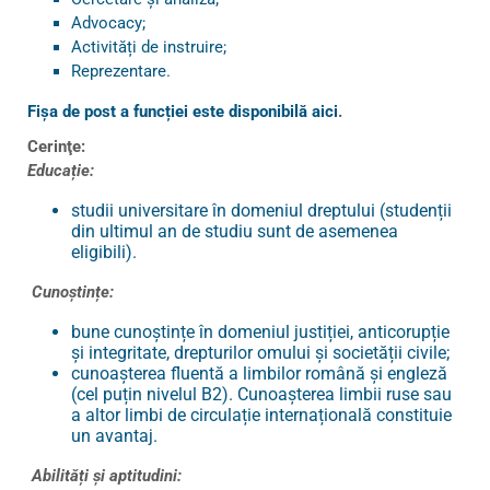
Advocacy;
Activități de instruire;
Reprezentare.
Fișa de post a funcției este disponibilă aici
.
Cerinţe:
Educație:
studii universitare în domeniul dreptului (studenții
din ultimul an de studiu sunt de asemenea
eligibili).
Cunoștințe:
bune cunoștințe în domeniul justiției, anticorupție
și integritate, drepturilor omului și societății civile;
cunoașterea fluentă a limbilor română şi engleză
(cel puțin nivelul B2). Cunoașterea limbii ruse sau
a altor limbi de circulație internațională constituie
un avantaj.
Abilități și aptitudini: