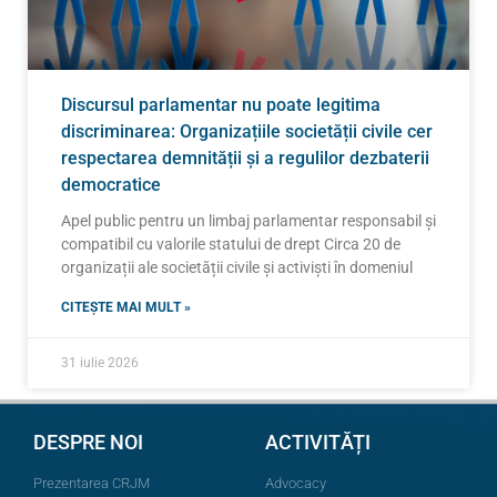
Discursul parlamentar nu poate legitima
discriminarea: Organizațiile societății civile cer
respectarea demnității și a regulilor dezbaterii
democratice
Apel public pentru un limbaj parlamentar responsabil și
compatibil cu valorile statului de drept Circa 20 de
organizații ale societății civile și activiști în domeniul
CITEȘTE MAI MULT »
31 iulie 2026
DESPRE NOI
ACTIVITĂȚI
Prezentarea CRJM
Advocacy