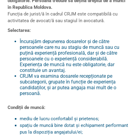
obligatorie. Persoana trebuie să dețină dreptul de a munci
în Republica Moldova.
Funcția de jurist/ă în cadrul CRJM este compatibilă cu
activitatea de avocat/ă sau stagiul în avocatură.
Selectarea:
Încurajăm depunerea dosarelor și de către
persoanele care nu au stagiu de muncă sau cu
puțină experiență profesională, dar și de către
persoanele cu o experiență considerabilă.
Experiența de muncă nu este obligatorie, dar
constituie un avantaj.
CRJM va examina dosarele recepționate pe
subcategorii, grupate în funcție de experiența
candidaților, și ar putea angaja mai mult de o
persoană.
Condiții de muncă:
mediu de lucru confortabil și prietenos;
spațiu de muncă bine dotat și echipament performant
pus la dispoziția angajatului/ei;