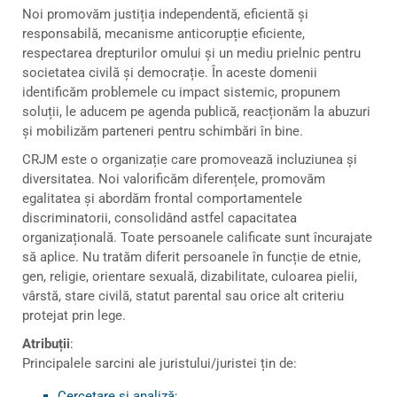
Noi promovăm justiția independentă, eficientă și
responsabilă, mecanisme anticorupție eficiente,
respectarea drepturilor omului și un mediu prielnic pentru
societatea civilă și democrație. În aceste domenii
identificăm problemele cu impact sistemic, propunem
soluții, le aducem pe agenda publică, reacționăm la abuzuri
și mobilizăm parteneri pentru schimbări în bine.
CRJM este o organizație care promovează incluziunea și
diversitatea. Noi valorificăm diferențele, promovăm
egalitatea și abordăm frontal comportamentele
discriminatorii, consolidând astfel capacitatea
organizațională. Toate persoanele calificate sunt încurajate
să aplice. Nu tratăm diferit persoanele în funcție de etnie,
gen, religie, orientare sexuală, dizabilitate, culoarea pielii,
vârstă, stare civilă, statut parental sau orice alt criteriu
protejat prin lege.
Atribuții
:
Principalele sarcini ale juristului/juristei țin de:
Cercetare și analiză;