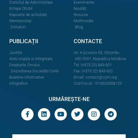
Consiliul de Administrare
Evenimente
Echipa CRJM
Noutăți
Rapoarte de activitate
Resurse
Membership
Multimedia
Donatori
Blog
PUBLICAȚII
CONTACTE
Justiție
str. A.Şciusev 33, Chișinău
Anticorupție și Integritate
MD-2001, Republica Moldova
Drepturile Omului
Tel: (+373 22) 843 601
Dezvoltarea Societății Civile
Fax: (+373 22) 843 602
Buletine informative
Email:
contact@crjm.org
Infografice
Cod Fiscal: 1010620008129
URMĂREȘTE-NE