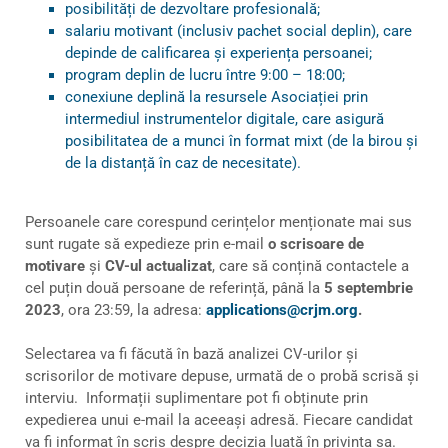
posibilități de dezvoltare profesională;
salariu motivant (inclusiv pachet social deplin), care
depinde de calificarea și experiența persoanei;
program deplin de lucru între 9:00 – 18:00;
conexiune deplină la resursele Asociației prin
intermediul instrumentelor digitale, care asigură
posibilitatea de a munci în format mixt (de la birou și
de la distanță în caz de necesitate).
Persoanele care corespund cerințelor menționate mai sus
sunt rugate să expedieze prin e-mail
o scrisoare de
motivare
și
CV-ul actualizat
, care să conțină contactele a
cel puțin două persoane de referință, până la
5 septembrie
2023
, ora 23:59, la adresa:
applications@crjm.org
.
Selectarea va fi făcută în bază analizei CV-urilor și
scrisorilor de motivare depuse, urmată de o probă scrisă și
interviu. Informații suplimentare pot fi obținute prin
expedierea unui e-mail la aceeași adresă. Fiecare candidat
va fi informat în scris despre decizia luată în privința sa.