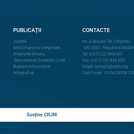
PUBLICAȚII
CONTACTE
Justiție
str. A.Şciusev 33, Chișinău
Anticorupție și Integritate
MD-2001, Republica Moldo
Drepturile Omului
Tel: (+373 22) 843 601
Dezvoltarea Societății Civile
Fax: (+373 22) 843 602
Buletine informative
Email:
contact@crjm.org
Infografice
Cod Fiscal: 101062000812
Susține CRJM