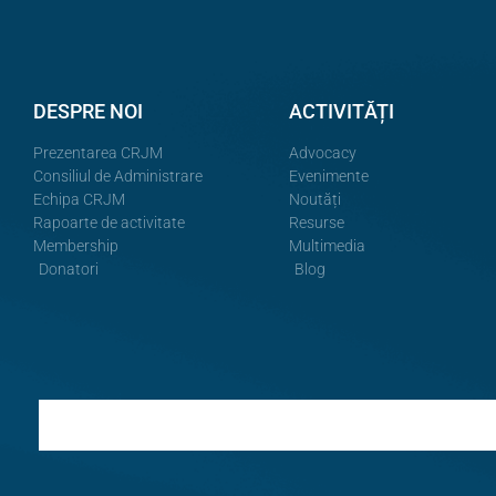
DESPRE NOI
ACTIVITĂȚI
Prezentarea CRJM
Advocacy
Consiliul de Administrare
Evenimente
Echipa CRJM
Noutăți
Rapoarte de activitate
Resurse
Membership
Multimedia
Donatori
Blog