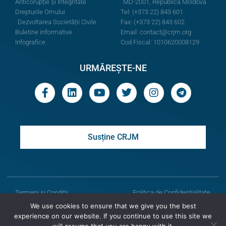
Anticorupție și Integritate
MD-2001, Republica Moldova
Drepturile Omului
Tel: (+373 22) 843 601
Dezvoltarea Societății Civile
Fax: (+373 22) 843 602
Buletine informative
Email:
contact@crjm.org
Infografice
Cod Fiscal: 1010620008129
URMĂREȘTE-NE
Susține CRJM
Termeni și Condiții
Politica de Confidențialitate
We use cookies to ensure that we give you the best
© Toate drepturile rezervate
experience on our website. If you continue to use this site we