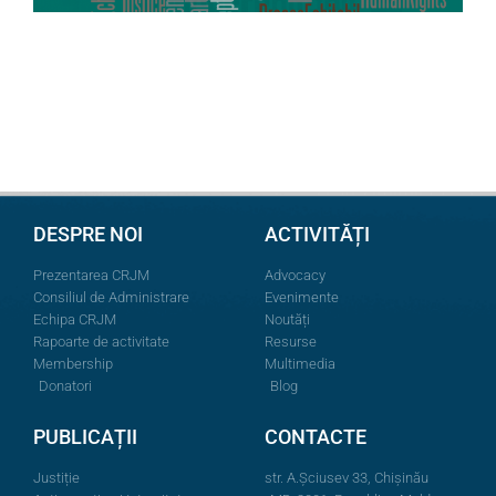
DESPRE NOI
ACTIVITĂȚI
Prezentarea CRJM
Advocacy
Consiliul de Administrare
Evenimente
Echipa CRJM
Noutăți
Rapoarte de activitate
Resurse
Membership
Multimedia
Donatori
Blog
PUBLICAȚII
CONTACTE
Justiție
str. A.Şciusev 33, Chișinău