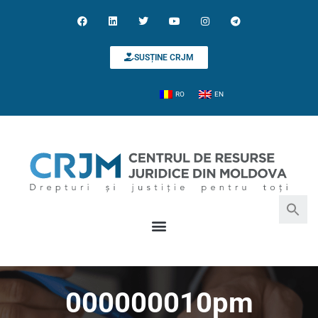
SUSȚINE CRJM
RO
EN
Search for:
Search Button
000000010pm