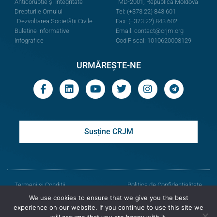
Anticorupție și Integritate
MD-2001, Republica Moldova
Drepturile Omului
Tel: (+373 22) 843 601
Dezvoltarea Societății Civile
Fax: (+373 22) 843 602
Buletine informative
Email:
contact@crjm.org
Infografice
Cod Fiscal: 1010620008129
URMĂREȘTE-NE
Susține CRJM
Termeni și Condiții
Politica de Confidențialitate
We use cookies to ensure that we give you the best
© Toate drepturile rezervate
experience on our website. If you continue to use this site we