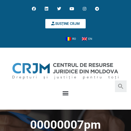
SUSȚINE CRJM
RO
EN
Search for:
Search Button
00000007pm