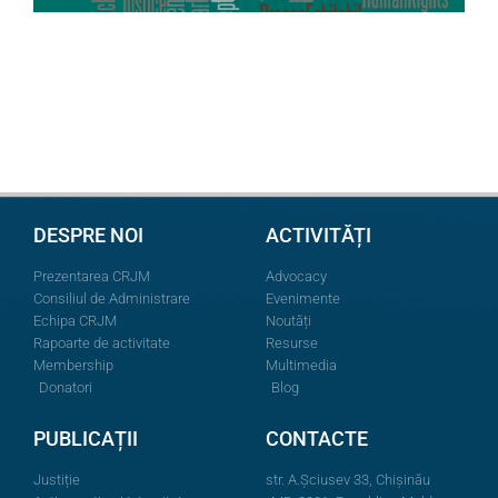
DESPRE NOI
ACTIVITĂȚI
Prezentarea CRJM
Advocacy
Consiliul de Administrare
Evenimente
Echipa CRJM
Noutăți
Rapoarte de activitate
Resurse
Membership
Multimedia
Donatori
Blog
PUBLICAȚII
CONTACTE
Justiție
str. A.Şciusev 33, Chișinău