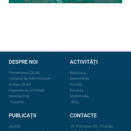
DESPRE NOI
ACTIVITĂȚI
Prezentarea CRJM
Advocacy
Consiliul de Administrare
Evenimente
Echipa CRJM
Noutăți
Rapoarte de activitate
Resurse
Membership
Multimedia
Donatori
Blog
PUBLICAȚII
CONTACTE
Justiție
str. A.Şciusev 33, Chișinău