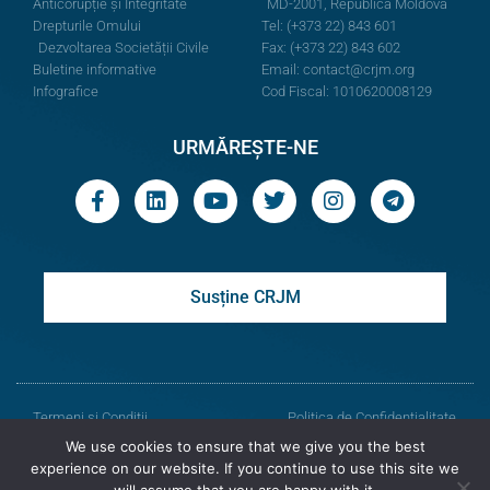
Anticorupție și Integritate
MD-2001, Republica Moldova
Drepturile Omului
Tel: (+373 22) 843 601
Dezvoltarea Societății Civile
Fax: (+373 22) 843 602
Buletine informative
Email:
contact@crjm.org
Infografice
Cod Fiscal: 1010620008129
URMĂREȘTE-NE
Susține CRJM
Termeni și Condiții
Politica de Confidențialitate
We use cookies to ensure that we give you the best
© Toate drepturile rezervate
experience on our website. If you continue to use this site we