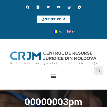
SUSȚINE CRJM
RO
EN
Search for:
Search Button
00000003pm