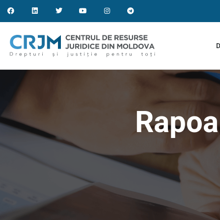
D
Rapoar