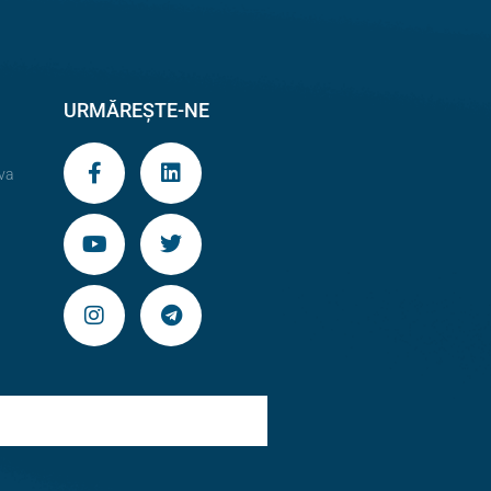
URMĂREȘTE-NE
va
9