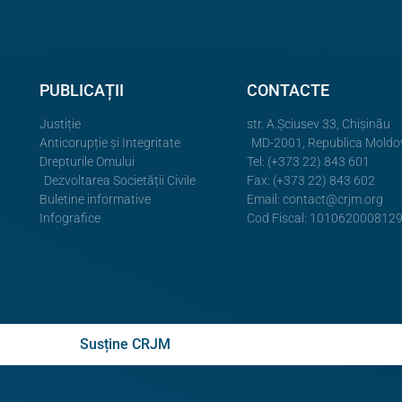
PUBLICAȚII
CONTACTE
Justiție
str. A.Şciusev 33, Chișinău
Anticorupție și Integritate
MD-2001, Republica Moldo
Drepturile Omului
Tel: (+373 22) 843 601
Dezvoltarea Societății Civile
Fax: (+373 22) 843 602
Buletine informative
Email:
contact@crjm.org
Infografice
Cod Fiscal: 101062000812
Susține CRJM