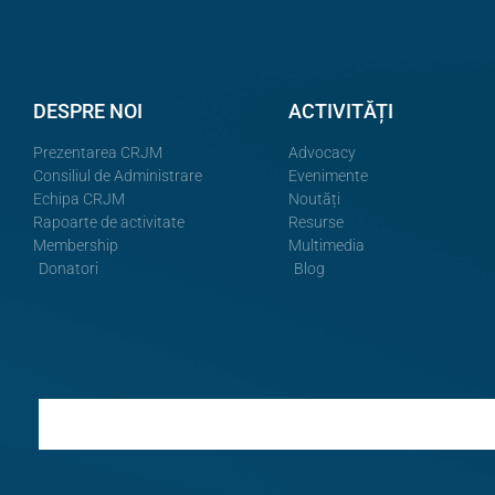
DESPRE NOI
ACTIVITĂȚI
Prezentarea CRJM
Advocacy
Consiliul de Administrare
Evenimente
Echipa CRJM
Noutăți
Rapoarte de activitate
Resurse
Membership
Multimedia
Donatori
Blog