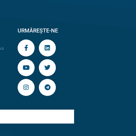
URMĂREȘTE-NE
va
9