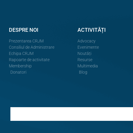
DESPRE NOI
ACTIVITĂȚI
Prezentarea CRJM
Advocacy
Consiliul de Administrare
Evenimente
Echipa CRJM
Noutăți
Rapoarte de activitate
Resurse
Membership
Multimedia
Donatori
Blog