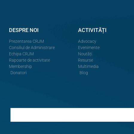
DESPRE NOI
ACTIVITĂȚI
Prezentarea CRJM
Advocacy
Consiliul de Administrare
Evenimente
Echipa CRJM
Noutăți
Rapoarte de activitate
Resurse
Membership
Multimedia
Donatori
Blog