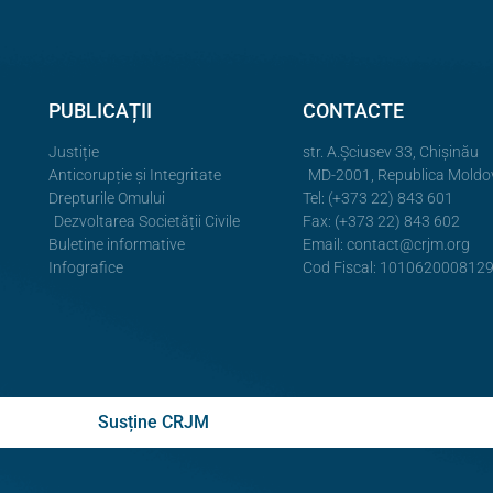
PUBLICAȚII
CONTACTE
Justiție
str. A.Şciusev 33, Chișinău
Anticorupție și Integritate
MD-2001, Republica Moldo
Drepturile Omului
Tel: (+373 22) 843 601
Dezvoltarea Societății Civile
Fax: (+373 22) 843 602
Buletine informative
Email:
contact@crjm.org
Infografice
Cod Fiscal: 101062000812
Susține CRJM