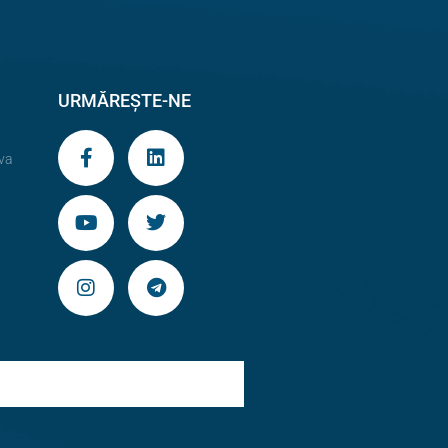
URMĂREȘTE-NE
va
9