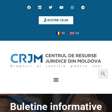
SUSȚINE CRJM
RO
EN
Search for:
Search Button
Buletine informative