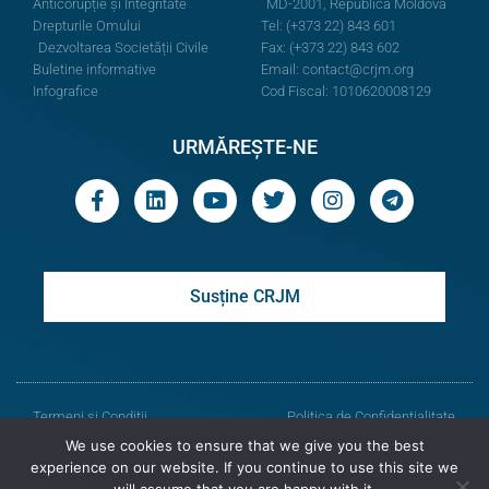
Anticorupție și Integritate
MD-2001, Republica Moldova
Drepturile Omului
Tel: (+373 22) 843 601
Dezvoltarea Societății Civile
Fax: (+373 22) 843 602
Buletine informative
Email:
contact@crjm.org
Infografice
Cod Fiscal: 1010620008129
URMĂREȘTE-NE
Susține CRJM
Termeni și Condiții
Politica de Confidențialitate
We use cookies to ensure that we give you the best
© Toate drepturile rezervate
experience on our website. If you continue to use this site we