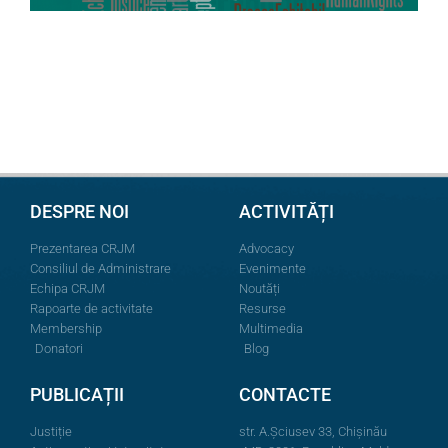
DESPRE NOI
ACTIVITĂȚI
Prezentarea CRJM
Advocacy
Consiliul de Administrare
Evenimente
Echipa CRJM
Noutăți
Rapoarte de activitate
Resurse
Membership
Multimedia
Donatori
Blog
PUBLICAȚII
CONTACTE
Justiție
str. A.Şciusev 33, Chișinău