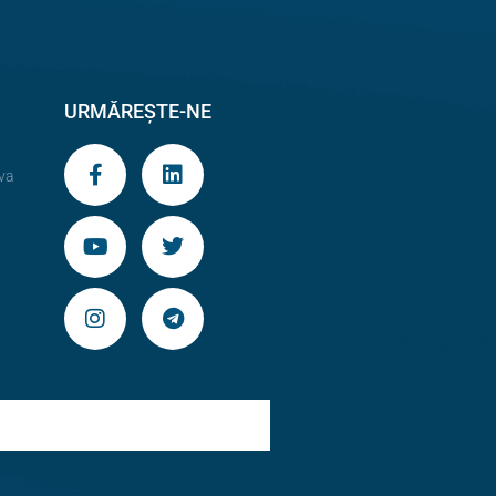
URMĂREȘTE-NE
va
9