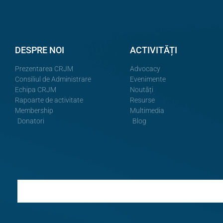
DESPRE NOI
ACTIVITĂȚI
Prezentarea CRJM
Advocacy
Consiliul de Administrare
Evenimente
Echipa CRJM
Noutăți
Rapoarte de activitate
Resurse
Membership
Multimedia
Donatori
Blog