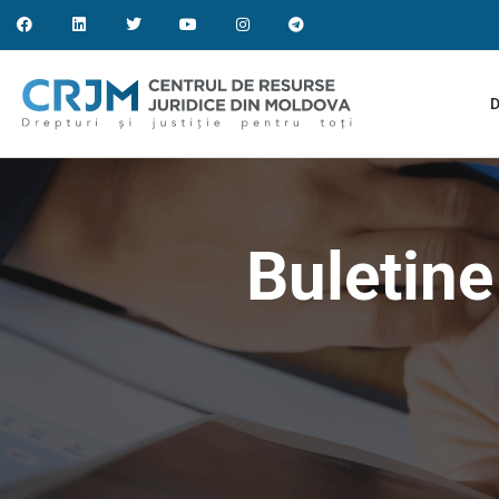
D
Buletine