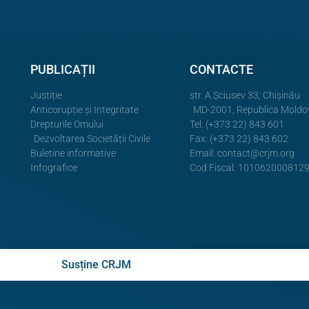
PUBLICAȚII
CONTACTE
Justiție
str. A.Şciusev 33, Chișinău
Anticorupție și Integritate
MD-2001, Republica Moldo
Drepturile Omului
Tel: (+373 22) 843 601
Dezvoltarea Societății Civile
Fax: (+373 22) 843 602
Buletine informative
Email:
contact@crjm.org
Infografice
Cod Fiscal: 101062000812
Susține CRJM