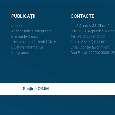
PUBLICAȚII
CONTACTE
Justiție
str. A.Şciusev 33, Chișinău
Anticorupție și Integritate
MD-2001, Republica Moldo
Drepturile Omului
Tel: (+373 22) 843 601
Dezvoltarea Societății Civile
Fax: (+373 22) 843 602
Buletine informative
Email:
contact@crjm.org
Infografice
Cod Fiscal: 101062000812
Susține CRJM