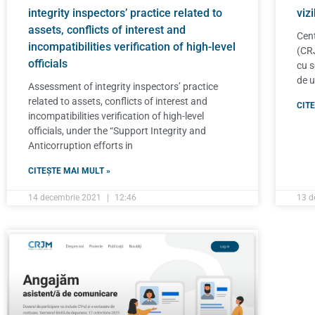
integrity inspectors’ practice related to
viz
assets, conflicts of interest and
Cent
incompatibilities verification of high-level
(CR
officials
cu s
de u
Assessment of integrity inspectors’ practice
related to assets, conflicts of interest and
CITE
incompatibilities verification of high-level
officials, under the “Support Integrity and
Anticorruption efforts in
CITEȘTE MAI MULT »
14 decembrie 2021
12:46
13 d