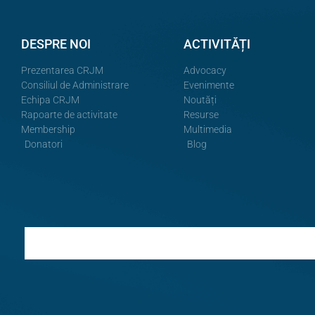
DESPRE NOI
ACTIVITĂȚI
Prezentarea CRJM
Advocacy
Consiliul de Administrare
Evenimente
Echipa CRJM
Noutăți
Rapoarte de activitate
Resurse
Membership
Multimedia
Donatori
Blog