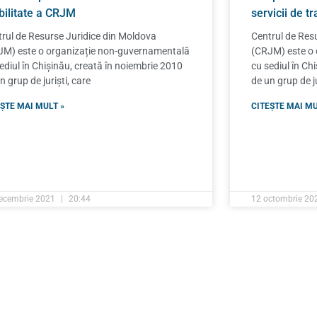
ibilitate a CRJM
servicii de t
rul de Resurse Juridice din Moldova
Centrul de Res
JM) este o organizație non-guvernamentală
(CRJM) este o
ediul în Chișinău, creată în noiembrie 2010
cu sediul în Ch
n grup de juriști, care
de un grup de ju
ȘTE MAI MULT »
CITEȘTE MAI MU
ecembrie 2021
20:44
12 octombrie 2