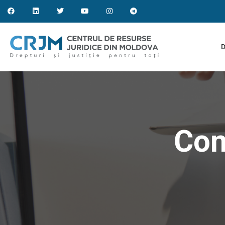
D
Con