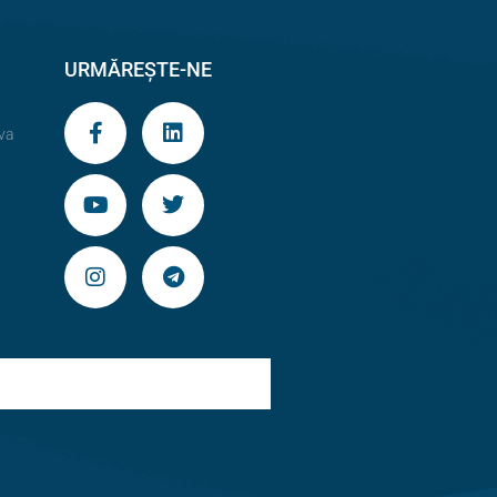
URMĂREȘTE-NE
va
9