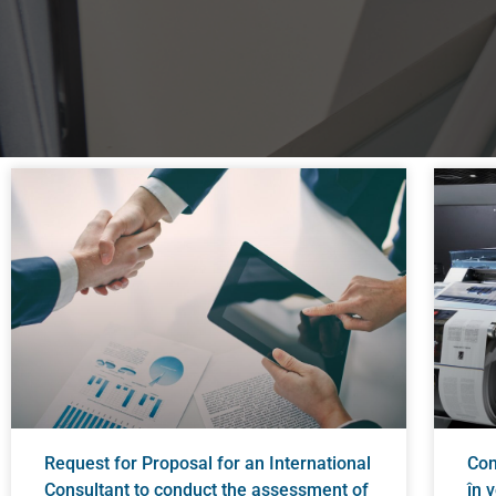
Request for Proposal for an International
Con
Consultant to conduct the assessment of
în 