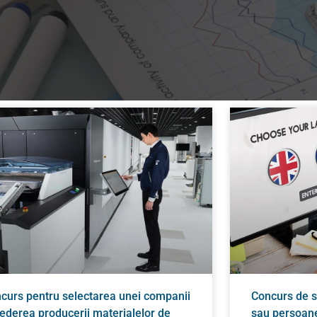
curs pentru selectarea unei companii
Concurs de s
vederea producerii materialelor de
sau persoane