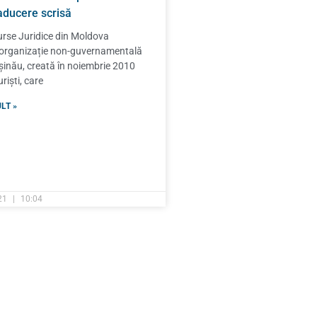
raducere scrisă
urse Juridice din Moldova
 organizație non-guvernamentală
ișinău, creată în noiembrie 2010
riști, care
LT »
021
10:04