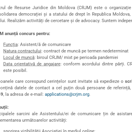
rul de Resurse Juridice din Moldova (CRJM) este o organizație 
olidarea democrației și a statului de drept în Republica Moldova, c
ui. Realizăm activități de cercetare și de advocacy. Suntem independe
M anunță concurs pentru:
Funcția
: Asistent/ă de comunicare
Natura contractului
: contract de muncă pe termen nedeterminat
Locul de muncă
: biroul CRJM/ mixt pe perioada pandemiei
Data orientativă de angajare
: conform acordului dintre părți. 
este posibil.
oanele care corespund cerințelor sunt invitate să expedieze o
scr
onțină datele de contact a cel puțin două persoane de referință
59
, la adresa de e-mail:
applications@crjm.org
.
uții:
cipalele sarcini ale Asistentului/ei de comunicare țin de asista
ementarea următoarelor activități:
sporirea vizibilităţii Asociaţiei în mediul online;