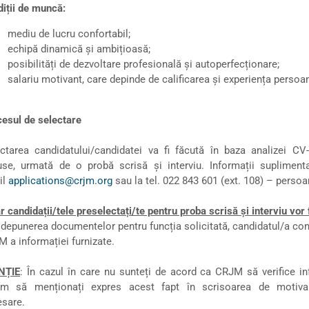
iții de muncă:
mediu de lucru confortabil;
echipă dinamică și ambițioasă;
posibilități de dezvoltare profesională și autoperfecționare;
salariu motivant, care depinde de calificarea și experiența persoan
esul de selectare
ctarea candidatului/candidatei va fi făcută în baza analizei CV-
se, urmată de o probă scrisă și interviu. Informații supliment
il
applications@crjm.org
sau la tel. 022 843 601 (ext. 108) – perso
r candidații/tele preselectați/te pentru proba scrisă și interviu vor f
 depunerea documentelor pentru funcția solicitată, candidatul/a cons
 a informației furnizate.
NȚIE
: În cazul în care nu sunteți de acord ca CRJM să verifice in
ăm să menționați expres acest fapt în scrisoarea de motivare
cesare.