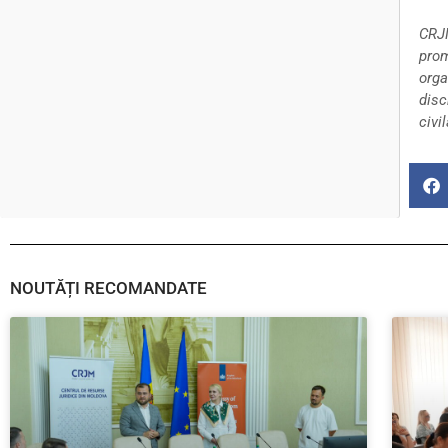
CRJM
prom
orga
disc
civi
NOUTĂȚI RECOMANDATE