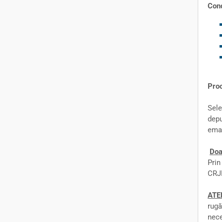
Cond
Proc
Sele
depu
ema
Doa
Prin
CRJM
ATE
rug
ne