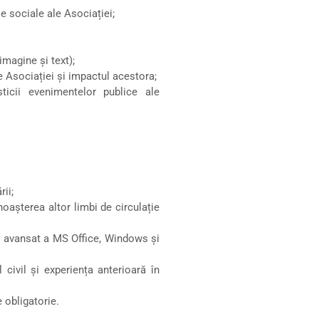
le sociale ale Asociației;
imagine și text);
e Asociației și impactul acestora;
ticii evenimentelor publice ale
ii;
oașterea altor limbi de circulație
vel avansat a MS Office, Windows şi
 civil și experiența anterioară în
 obligatorie.