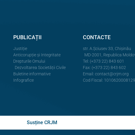
PUBLICAȚII
CONTACTE
Justiție
str. A.Şciusev 33, Chișinău
Anticorupție și Integritate
MD-2001, Republica Moldo
Drepturile Omului
Tel: (+373 22) 843 601
Dezvoltarea Societății Civile
Fax: (+373 22) 843 602
Buletine informative
Email:
contact@crjm.org
Infografice
Cod Fiscal: 101062000812
Susține CRJM