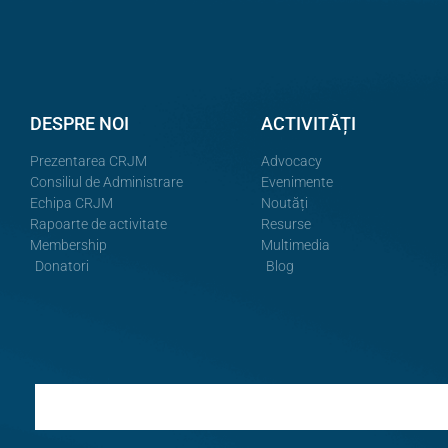
DESPRE NOI
ACTIVITĂȚI
Prezentarea CRJM
Advocacy
Consiliul de Administrare
Evenimente
Echipa CRJM
Noutăți
Rapoarte de activitate
Resurse
Membership
Multimedia
Donatori
Blog