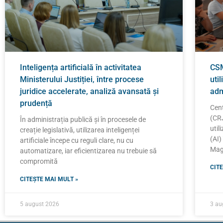
Inteligența artificială în activitatea
CSM
Ministerului Justiției, între procese
util
juridice accelerate, analiză avansată și
adm
prudență
Cent
(CRJ
În administrația publică și în procesele de
util
creație legislativă, utilizarea inteligenței
(AI)
artificiale începe cu reguli clare, nu cu
Magi
automatizare, iar eficientizarea nu trebuie să
compromită
CITE
CITEȘTE MAI MULT »
5 august 2026
3 au