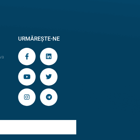
URMĂREȘTE-NE
va
9