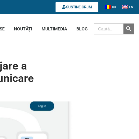
SUSȚINE CRJM
RO
EN
Search B
Search for:
SE
NOUTĂȚI
MULTIMEDIA
BLOG
jare a
unicare