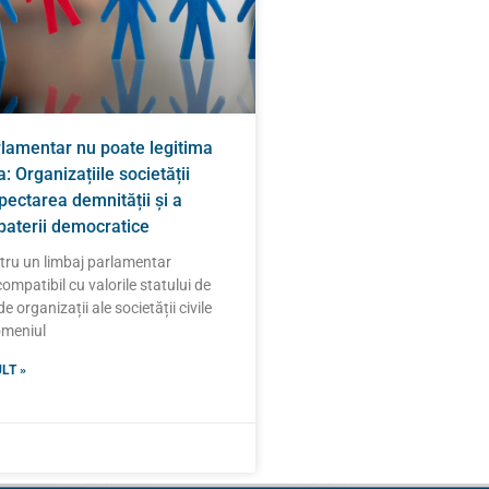
rlamentar nu poate legitima
: Organizațiile societății
spectarea demnității și a
zbaterii democratice
ntru un limbaj parlamentar
compatibil cu valorile statului de
e organizații ale societății civile
domeniul
LT »