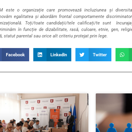
 este o organizație care promovează incluziunea și diversitate
ovăm egalitatea și abordăm frontal comportamente discriminatorii
nizațională.
Toți/toate candidații/tele calificați/te sunt încuraj
riminăm în funcție de dizabilitate, rasă, culoare, etnie, gen, religi
lă, statut parental sau orice alt criteriu protejat prin lege.
Facebook
LinkedIn
Twitter