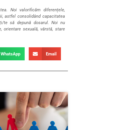
a. Noi valorificăm diferențele,
, astfel consolidând capacitatea
ați/te să depună dosarul.
Noi nu
e, orientare sexuală, vârstă, stare
WhatsApp
Email