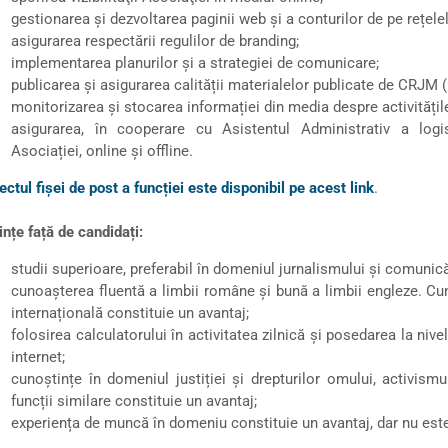
gestionarea și dezvoltarea paginii web și a conturilor de pe rețele
asigurarea respectării regulilor de branding;
implementarea planurilor și a strategiei de comunicare;
publicarea și asigurarea calității materialelor publicate de CRJM (
monitorizarea şi stocarea informației din media despre activitățil
asigurarea, în cooperare cu Asistentul Administrativ a logis
Asociației, online și offline.
ectul fișei de post a funcției este disponibil pe acest link
.
ințe față de candidați:
studii superioare, preferabil în domeniul jurnalismului şi comunicăr
cunoașterea fluentă a limbii române și bună a limbii engleze. Cun
internațională constituie un avantaj;
folosirea calculatorului în activitatea zilnică şi posedarea la ni
internet;
cunoștințe în domeniul justiției și drepturilor omului, activismul
funcții similare constituie un avantaj;
experiența de muncă în domeniu constituie un avantaj, dar nu este