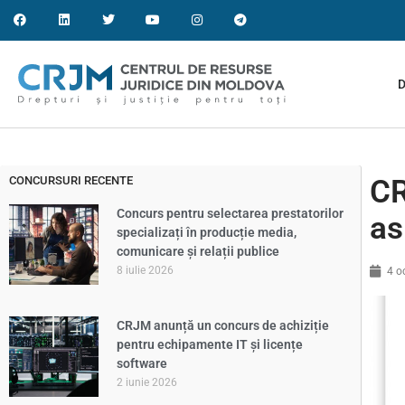
D
CONCURSURI RECENTE
CR
Concurs pentru selectarea prestatorilor
as
specializați în producție media,
comunicare și relații publice
8 iulie 2026
4 o
CRJM anunță un concurs de achiziție
pentru echipamente IT și licențe
software
2 iunie 2026