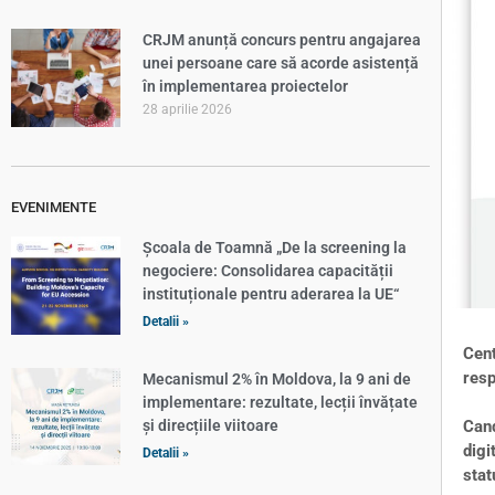
CRJM anunță concurs pentru angajarea
unei persoane care să acorde asistență
în implementarea proiectelor
28 aprilie 2026
EVENIMENTE
Școala de Toamnă „De la screening la
negociere: Consolidarea capacității
instituționale pentru aderarea la UE“
Detalii »
Cen
resp
Mecanismul 2% în Moldova, la 9 ani de
implementare: rezultate, lecții învățate
și direcțiile viitoare
Cand
digi
Detalii »
stat