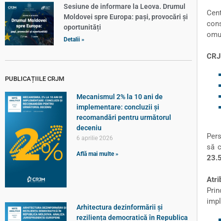
Sesiune de informare la Leova. Drumul
Cent
Moldovei spre Europa: pași, provocări și
cons
oportunități
omul
Detalii »
CRJ
PUBLICAȚIILE CRJM
Mecanismul 2% la 10 ani de
implementare: concluzii și
recomandări pentru următorul
deceniu
Pers
6 aprilie 2026
să c
Află mai multe »
23.
Atrib
Prin
impl
Arhitectura dezinformării și
reziliența democratică în Republica