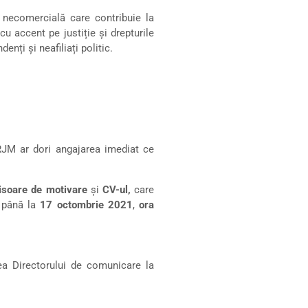
necomercială care contribuie la
u accent pe justiție și drepturile
nți și neafiliați politic.
CRJM ar dori angajarea imediat ce
isoare de motivare
și
CV-ul,
care
, până la
17 octombrie 2021
,
ora
rea Directorului de comunicare la