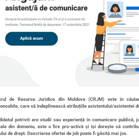
trul de Resurse Juridice din Moldova (CRJM) este în căuta
onsabile, care să îndeplinească atribuțiile asistentului/asistentei 
idatul potrivit are studii sau experiență în comunicare publică, 
tale din domeniu, este o fire pro-activă și își dorește să contri
ului de drept. Descrierea ofertei de job poate fi găsită mai jos.