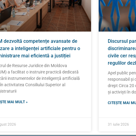
 dezvoltă competențe avansate de
Discursul pa
izare a inteligenței artificiale pentru o
discriminarea
inistrare mai eficientă a justiției
civile cer re
regulilor de
rul de Resurse Juridice din Moldova
M) a facilitat o instruire practică dedicată
Apel public pe
izării instrumentelor de inteligență artificială
responsabil și 
 în activitatea Consiliului Superior al
drept Circa 20 d
straturii
și activiști în 
ȘTE MAI MULT »
CITEȘTE MAI MU
gust 2026
31 iulie 2026