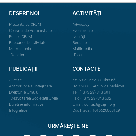
DESPRE NOI
ACTIVITĂȚI
Prezentarea CRJM
Advocacy
Consiliul de Administrare
Evenimente
Echipa CRJM
Noutăți
Rapoarte de activitate
Resurse
Membership
Multimedia
Donatori
Blog
PUBLICAȚII
CONTACTE
Justiție
str. A.Şciusev 33, Chișinău
Anticorupție și Integritate
MD-2001, Republica Moldova
Drepturile Omului
Tel: (+373 22) 843 601
Dezvoltarea Societății Civile
Fax: (+373 22) 843 602
Buletine informative
Email:
contact@crjm.org
Infografice
Cod Fiscal: 1010620008129
URMĂREȘTE-NE