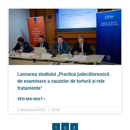
Lansarea studiului „Practica judecătorească
de examinare a cauzelor de tortură și rele
tratamente”
VEZI MAI MULT »
5 decembrie 2022
19:42
2
1
3