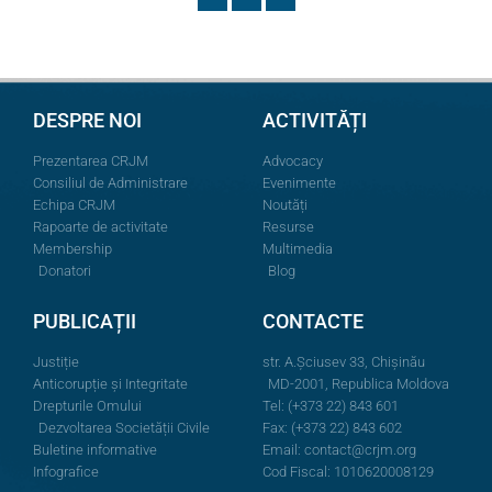
DESPRE NOI
ACTIVITĂȚI
Prezentarea CRJM
Advocacy
Consiliul de Administrare
Evenimente
Echipa CRJM
Noutăți
Rapoarte de activitate
Resurse
Membership
Multimedia
Donatori
Blog
PUBLICAȚII
CONTACTE
Justiție
str. A.Şciusev 33, Chișinău
Anticorupție și Integritate
MD-2001, Republica Moldova
Drepturile Omului
Tel: (+373 22) 843 601
Dezvoltarea Societății Civile
Fax: (+373 22) 843 602
Buletine informative
Email:
contact@crjm.org
Infografice
Cod Fiscal: 1010620008129