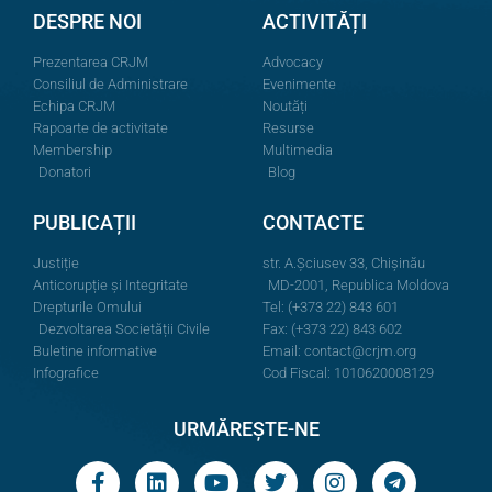
DESPRE NOI
ACTIVITĂȚI
Prezentarea CRJM
Advocacy
Consiliul de Administrare
Evenimente
Echipa CRJM
Noutăți
Rapoarte de activitate
Resurse
Membership
Multimedia
Donatori
Blog
PUBLICAȚII
CONTACTE
Justiție
str. A.Şciusev 33, Chișinău
Anticorupție și Integritate
MD-2001, Republica Moldova
Drepturile Omului
Tel: (+373 22) 843 601
Dezvoltarea Societății Civile
Fax: (+373 22) 843 602
Buletine informative
Email:
contact@crjm.org
Infografice
Cod Fiscal: 1010620008129
URMĂREȘTE-NE