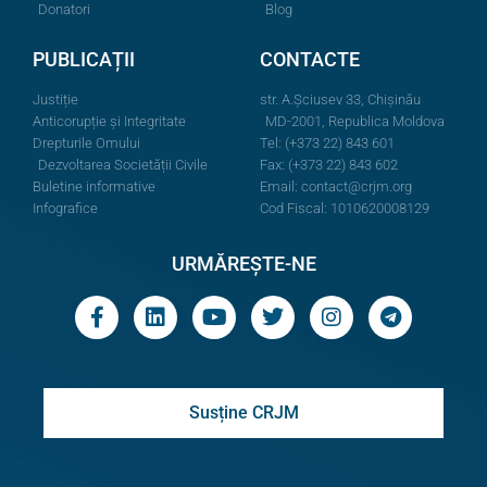
Donatori
Blog
PUBLICAȚII
CONTACTE
Justiție
str. A.Şciusev 33, Chișinău
Anticorupție și Integritate
MD-2001, Republica Moldova
Drepturile Omului
Tel: (+373 22) 843 601
Dezvoltarea Societății Civile
Fax: (+373 22) 843 602
Buletine informative
Email:
contact@crjm.org
Infografice
Cod Fiscal: 1010620008129
URMĂREȘTE-NE
Susține CRJM