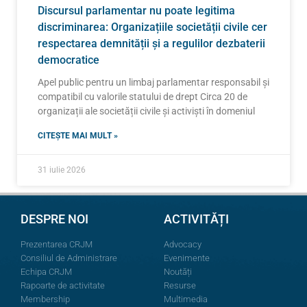
Discursul parlamentar nu poate legitima
discriminarea: Organizațiile societății civile cer
respectarea demnității și a regulilor dezbaterii
democratice
Apel public pentru un limbaj parlamentar responsabil și
compatibil cu valorile statului de drept Circa 20 de
organizații ale societății civile și activiști în domeniul
CITEȘTE MAI MULT »
31 iulie 2026
DESPRE NOI
ACTIVITĂȚI
Prezentarea CRJM
Advocacy
Consiliul de Administrare
Evenimente
Echipa CRJM
Noutăți
Rapoarte de activitate
Resurse
Membership
Multimedia