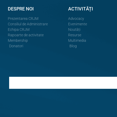
DESPRE NOI
ACTIVITĂȚI
Prezentarea CRJM
Advocacy
Consiliul de Administrare
Evenimente
Echipa CRJM
Noutăți
Rapoarte de activitate
Resurse
Membership
Multimedia
Donatori
Blog