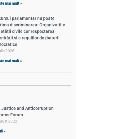
ște mai mult »
cursul parlamentar nu poate
itima discriminarea: Organizațiile
ietății civile cer respectarea
ității și a regulilor dezbaterii
ocratice
ulie 2026
ște mai mult »
 Justice and Anticorruption
orms Forum
ugust 2022
ii »