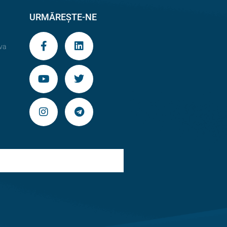
URMĂREȘTE-NE
va
9