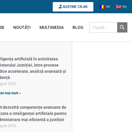
SUSȚINE CRJM
RO
EN
Search B
Search for:
SE
NOUTĂȚI
MULTIMEDIA
BLOG
ligența artificială în activitatea
isterului Justiției, între procese
idice accelerate, analiză avansată și
dență
ugust 2026
ște mai mult »
 dezvoltă competențe avansate de
izare a inteligenței artificiale pentru
dministrare mai eficientă a justiției
ugust 2026