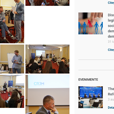
Cite
Dis
leg
soc
demn
dem
31 i
Cite
EVENIMENTE
The
Ref
3 a
Detal