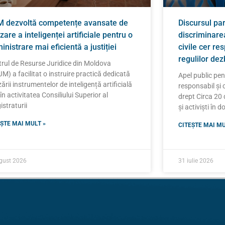
 dezvoltă competențe avansate de
Discursul pa
izare a inteligenței artificiale pentru o
discriminarea
inistrare mai eficientă a justiției
civile cer re
regulilor de
rul de Resurse Juridice din Moldova
M) a facilitat o instruire practică dedicată
Apel public pe
izării instrumentelor de inteligență artificială
responsabil și 
 în activitatea Consiliului Superior al
drept Circa 20 d
straturii
și activiști în 
ȘTE MAI MULT »
CITEȘTE MAI MU
gust 2026
31 iulie 2026