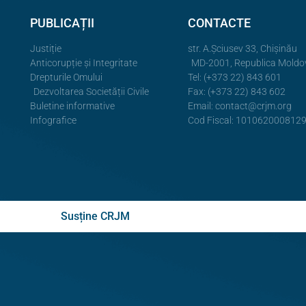
PUBLICAȚII
CONTACTE
Justiție
str. A.Şciusev 33, Chișinău
Anticorupție și Integritate
MD-2001, Republica Moldo
Drepturile Omului
Tel: (+373 22) 843 601
Dezvoltarea Societății Civile
Fax: (+373 22) 843 602
Buletine informative
Email:
contact@crjm.org
Infografice
Cod Fiscal: 101062000812
Susține CRJM