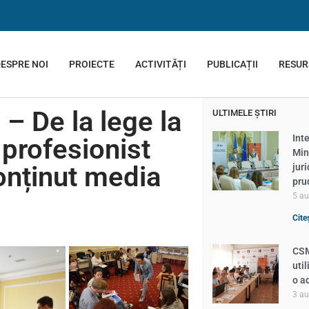
ESPRE NOI
PROIECTE
ACTIVITĂȚI
PUBLICAȚII
RESUR
 – De la lege la
ULTIMELE ȘTIRI
Inte
profesionist
Min
conținut media
jur
pru
5 a
Cite
CSM
util
o a
3 a