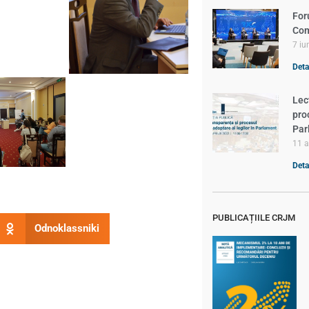
For
Com
7 iu
Detal
Lec
pro
Par
11 a
Detal
PUBLICAȚIILE CRJM
Odnoklassniki