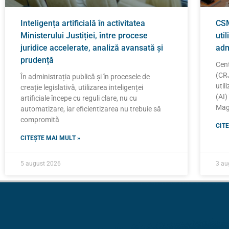
Inteligența artificială în activitatea
CSM
Ministerului Justiției, între procese
util
juridice accelerate, analiză avansată și
adm
prudență
Cent
(CRJ
În administrația publică și în procesele de
util
creație legislativă, utilizarea inteligenței
(AI)
artificiale începe cu reguli clare, nu cu
Magi
automatizare, iar eficientizarea nu trebuie să
compromită
CITE
CITEȘTE MAI MULT »
5 august 2026
3 au