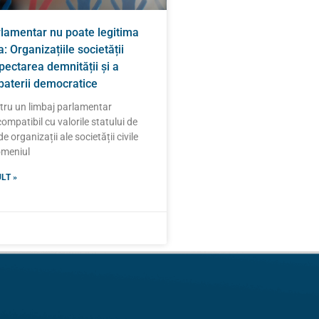
rlamentar nu poate legitima
: Organizațiile societății
spectarea demnității și a
zbaterii democratice
ntru un limbaj parlamentar
compatibil cu valorile statului de
e organizații ale societății civile
domeniul
LT »