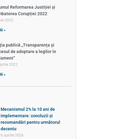
umul Reformarea Justiției și
baterea Corupției 2022
nie 2022
ii »
ția publică „Transparența și
cesul de adoptare a legilor în
lament”
prilie 2022
ii »
Mecanismul 2% la 10 ani de
implementare: concluzii și
recomandări pentru următorul
deceniu
6 aprilie 2026