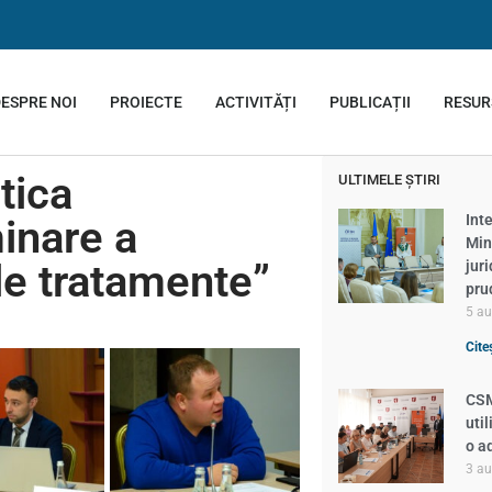
ESPRE NOI
PROIECTE
ACTIVITĂȚI
PUBLICAȚII
RESUR
tica
ULTIMELE ȘTIRI
Inte
inare a
Min
ele tratamente”
jur
pru
5 a
Cite
CSM
util
o a
3 a