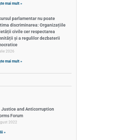
ște mai mult »
cursul parlamentar nu poate
itima discriminarea: Organizațiile
ietății civile cer respectarea
ității și a regulilor dezbaterii
ocratice
ulie 2026
ște mai mult »
 Justice and Anticorruption
orms Forum
ugust 2022
ii »