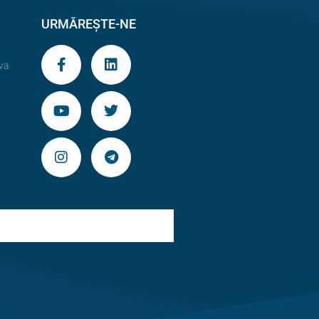
URMĂREȘTE-NE
va
9