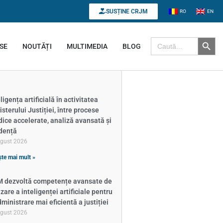
SUSȚINE CRJM
RO
EN
Search B
Search for:
SE
NOUTĂȚI
MULTIMEDIA
BLOG
ligența artificială în activitatea
isterului Justiției, între procese
idice accelerate, analiză avansată și
dență
ugust 2026
ște mai mult »
 dezvoltă competențe avansate de
izare a inteligenței artificiale pentru
dministrare mai eficientă a justiției
ugust 2026