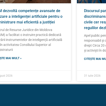
 dezvoltă competențe avansate de
Discursul pa
izare a inteligenței artificiale pentru o
discriminarea
inistrare mai eficientă a justiției
civile cer re
regulilor de
rul de Resurse Juridice din Moldova
M) a facilitat o instruire practică dedicată
Apel public pe
izării instrumentelor de inteligență artificială
responsabil și 
 în activitatea Consiliului Superior al
drept Circa 20 d
straturii
și activiști în 
ȘTE MAI MULT »
CITEȘTE MAI MU
gust 2026
31 iulie 2026