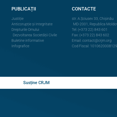
PUBLICAȚII
CONTACTE
Justiție
str. A.Şciusev 33, Chișinău
Anticorupție și Integritate
MD-2001, Republica Moldo
Drepturile Omului
Tel: (+373 22) 843 601
Dezvoltarea Societății Civile
Fax: (+373 22) 843 602
Buletine informative
Email:
contact@crjm.org
Infografice
Cod Fiscal: 101062000812
Susține CRJM