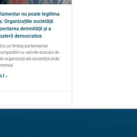
rlamentar nu poate legitima
: Organizațiile societății
spectarea demnității și a
zbaterii democratice
ntru un limbaj parlamentar
compatibil cu valorile statului de
e organizații ale societății civile
domeniul
LT »