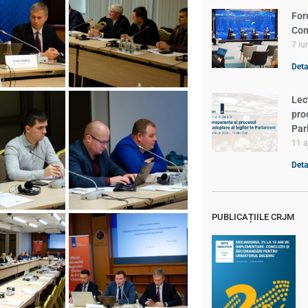
For
Com
7 iu
Detal
Lec
pro
Par
11 a
Detal
PUBLICAȚIILE CRJM