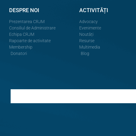
DESPRE NOI
ACTIVITĂȚI
Prezentarea CRJM
Advocacy
Consiliul de Administrare
Evenimente
Echipa CRJM
Noutăți
Rapoarte de activitate
Resurse
Membership
Multimedia
Donatori
Blog