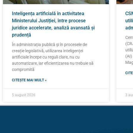
Inteligența artificială în activitatea
CSM
Ministerului Justiției, între procese
util
juridice accelerate, analiză avansată și
adm
prudență
Cent
(CRJ
În administrația publică și în procesele de
util
creație legislativă, utilizarea inteligenței
(AI)
artificiale începe cu reguli clare, nu cu
Magi
automatizare, iar eficientizarea nu trebuie să
compromită
CITE
CITEȘTE MAI MULT »
5 august 2026
3 au