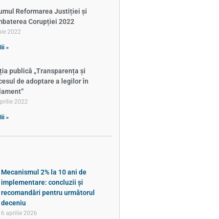
umul Reformarea Justiției și
baterea Corupției 2022
nie 2022
ii »
ția publică „Transparența și
cesul de adoptare a legilor în
lament”
prilie 2022
ii »
Mecanismul 2% la 10 ani de
implementare: concluzii și
recomandări pentru următorul
deceniu
6 aprilie 2026