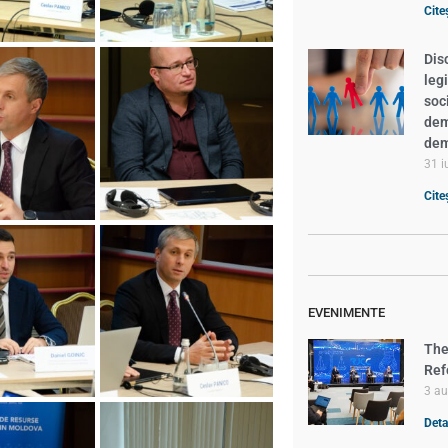
Cite
Dis
leg
soc
demn
dem
31 i
Cite
EVENIMENTE
The
Ref
3 a
Detal