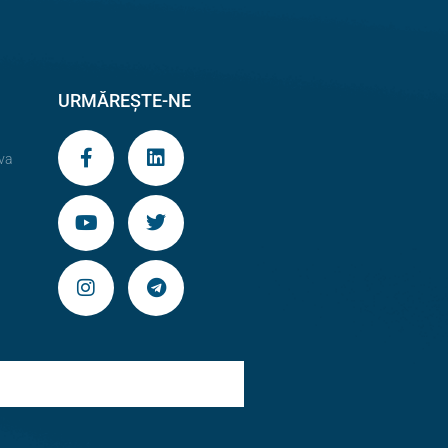
URMĂREȘTE-NE
va
9