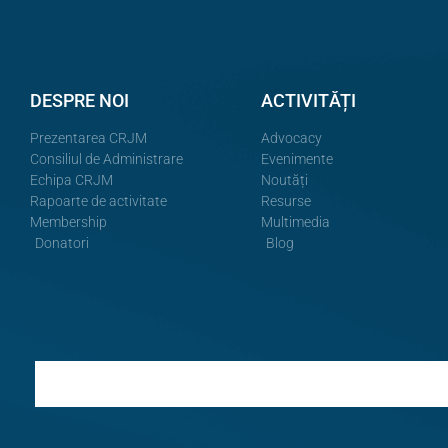
DESPRE NOI
ACTIVITĂȚI
Prezentarea CRJM
Advocacy
Consiliul de Administrare
Evenimente
Echipa CRJM
Noutăți
Rapoarte de activitate
Resurse
Membership
Multimedia
Donatori
Blog