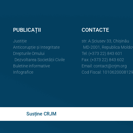
PUBLICAȚII
CONTACTE
Justiție
str. A.Şciusev 33, Chișinău
Anticorupție și Integritate
MD-2001, Republica Moldo
Drepturile Omului
Tel: (+373 22) 843 601
Dezvoltarea Societății Civile
Fax: (+373 22) 843 602
Buletine informative
Email:
contact@crjm.org
Infografice
Cod Fiscal: 101062000812
Susține CRJM