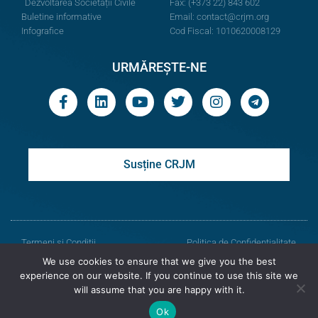
Dezvoltarea Societății Civile
Fax: (+373 22) 843 602
Buletine informative
Email:
contact@crjm.org
Infografice
Cod Fiscal: 1010620008129
URMĂREȘTE-NE
Susține CRJM
Termeni și Condiții
Politica de Confidențialitate
We use cookies to ensure that we give you the best
© Toate drepturile rezervate
experience on our website. If you continue to use this site we
will assume that you are happy with it.
Centrul de Resurse Juridice din Moldova
Ok