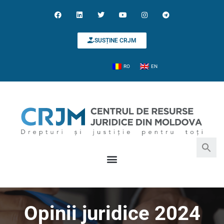
SUSȚINE CRJM
RO
EN
Search for:
Search Button
Opinii juridice 2024