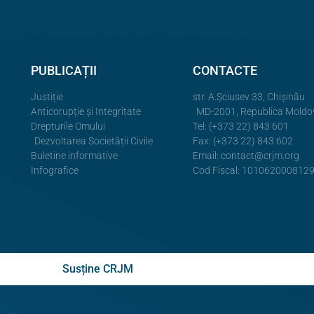
PUBLICAȚII
CONTACTE
Justiție
str. A.Şciusev 33, Chișinău
Anticorupție și Integritate
MD-2001, Republica Moldo
Drepturile Omului
Tel: (+373 22) 843 601
Dezvoltarea Societății Civile
Fax: (+373 22) 843 602
Buletine informative
Email:
contact@crjm.org
Infografice
Cod Fiscal: 101062000812
Susține CRJM