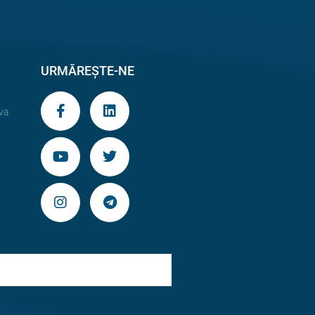
URMĂREȘTE-NE
va
9