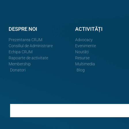
DESPRE NOI
ACTIVITĂȚI
Prezentarea CRJM
Advocacy
Consiliul de Administrare
Evenimente
Echipa CRJM
Noutăți
Rapoarte de activitate
Resurse
Membership
Multimedia
Donatori
Blog