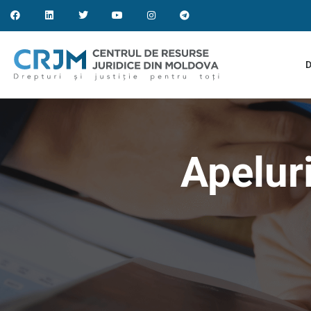
D
Apelur