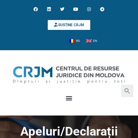
SUSȚINE CRJM
RO
EN
Search for:
Search Button
Apeluri/Declarații