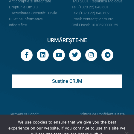
Anticorupție și Integritate
MD-2001, Republica Moldova
Drepturile Omului
Tel: (+373 22) 843 601
Dezvoltarea Societății Civile
Fax: (+373 22) 843 602
Buletine informative
Email:
contact@crjm.org
Infografice
Cod Fiscal: 1010620008129
URMĂREȘTE-NE
Susține CRJM
Termeni și Condiții
Politica de Confidențialitate
We use cookies to ensure that we give you the best
© Toate drepturile rezervate
experience on our website. If you continue to use this site we