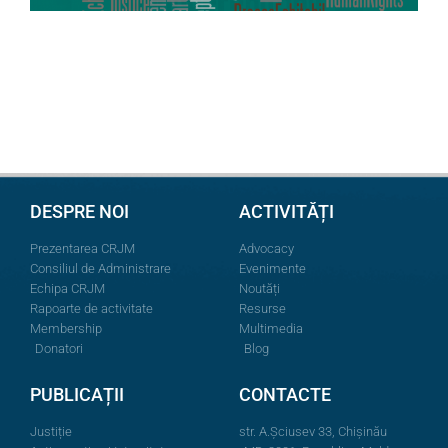
DESPRE NOI
ACTIVITĂȚI
Prezentarea CRJM
Advocacy
Consiliul de Administrare
Evenimente
Echipa CRJM
Noutăți
Rapoarte de activitate
Resurse
Membership
Multimedia
Donatori
Blog
PUBLICAȚII
CONTACTE
Justiție
str. A.Şciusev 33, Chișinău