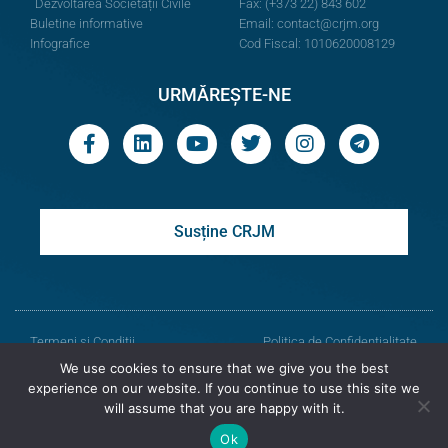
Dezvoltarea Societății Civile
Fax: (+373 22) 843 602
Buletine informative
Email:
contact@crjm.org
Infografice
Cod Fiscal: 1010620008129
URMĂREȘTE-NE
Susține CRJM
Termeni și Condiții
Politica de Confidențialitate
We use cookies to ensure that we give you the best
© Toate drepturile rezervate
experience on our website. If you continue to use this site we
will assume that you are happy with it.
Centrul de Resurse Juridice din Moldova
Ok