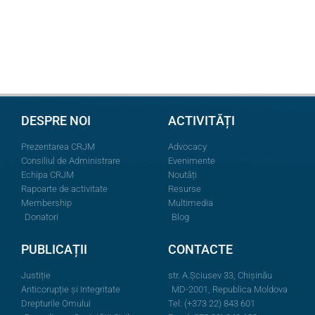
DESPRE NOI
ACTIVITĂȚI
Prezentarea CRJM
Advocacy
Consiliul de Administrare
Evenimente
Echipa CRJM
Noutăți
Rapoarte de activitate
Resurse
Membership
Multimedia
Donatori
Blog
PUBLICAȚII
CONTACTE
Justiție
str. A.Şciusev 33, Chișinău
Anticorupție și Integritate
MD-2001, Republica Moldova
Drepturile Omului
Tel: (+373 22) 843 601