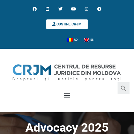
SUSȚINE CRJM
RO
EN
Search for:
Search Button
Advocacy 2025