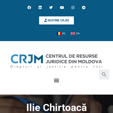
SUSȚINE CRJM
RO
EN
Search for:
Search Button
Ilie Chirtoacă