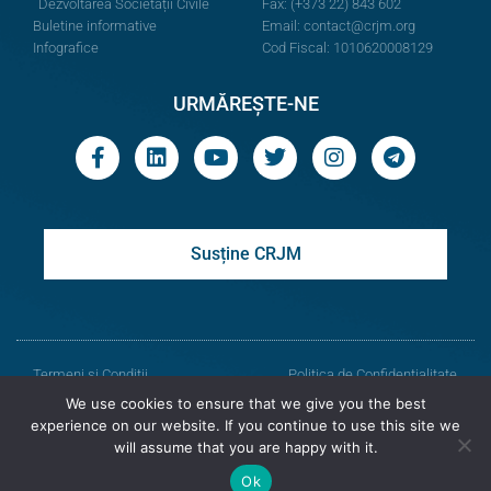
Dezvoltarea Societății Civile
Fax: (+373 22) 843 602
Buletine informative
Email:
contact@crjm.org
Infografice
Cod Fiscal: 1010620008129
URMĂREȘTE-NE
Susține CRJM
Termeni și Condiții
Politica de Confidențialitate
We use cookies to ensure that we give you the best
© Toate drepturile rezervate
experience on our website. If you continue to use this site we
will assume that you are happy with it.
Centrul de Resurse Juridice din Moldova
Ok