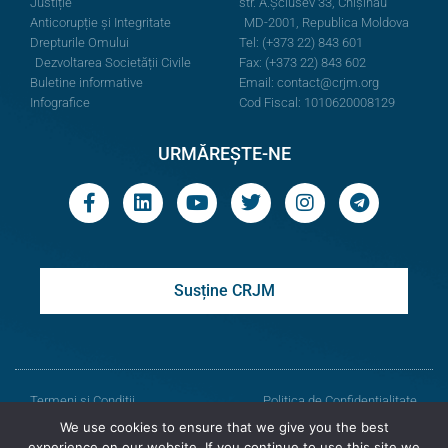
Justiție
str. A.Şciusev 33, Chișinău
Anticorupție și Integritate
MD-2001, Republica Moldova
Drepturile Omului
Tel: (+373 22) 843 601
Dezvoltarea Societății Civile
Fax: (+373 22) 843 602
Buletine informative
Email:
contact@crjm.org
Infografice
Cod Fiscal: 1010620008129
URMĂREȘTE-NE
Susține CRJM
Termeni și Condiții
Politica de Confidențialitate
We use cookies to ensure that we give you the best
© Toate drepturile rezervate
experience on our website. If you continue to use this site we