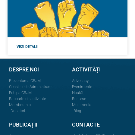
VEZI DETALII
DESPRE NOI
ACTIVITĂȚI
Prezentarea CRJM
Advocacy
Consiliul de Administrare
Evenimente
Echipa CRJM
Noutăți
Rapoarte de activitate
Resurse
Membership
Multimedia
Donatori
Blog
PUBLICAȚII
CONTACTE