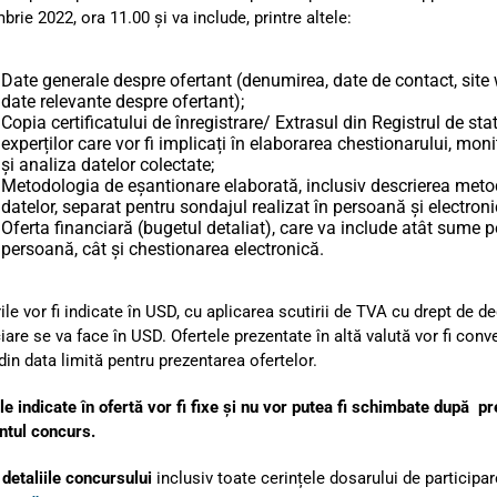
rie 2022, ora 11.00 și va include, printre altele:
Date generale despre ofertant (denumirea, date de contact, site we
date relevante despre ofertant);
Copia certificatului de înregistrare/ Extrasul din Registrul de stat
experților care vor fi implicați în elaborarea chestionarului, mon
şi analiza datelor colectate;
Metodologia de eșantionare elaborată, inclusiv descrierea metod
datelor, separat pentru sondajul realizat în persoană și electroni
Oferta financiară (bugetul detaliat), care va include atât sume 
persoană, cât și chestionarea electronică.
rile vor fi indicate în USD, cu aplicarea scutirii de TVA cu drept de
iare se va face în USD. Ofertele prezentate în altă valută vor fi conve
in data limită pentru prezentarea ofertelor.
le indicate în ofertă vor fi fixe şi nu vor putea fi schimbate după p
ntul concurs.
 detaliile concursului
inclusiv toate cerințele dosarului de participar