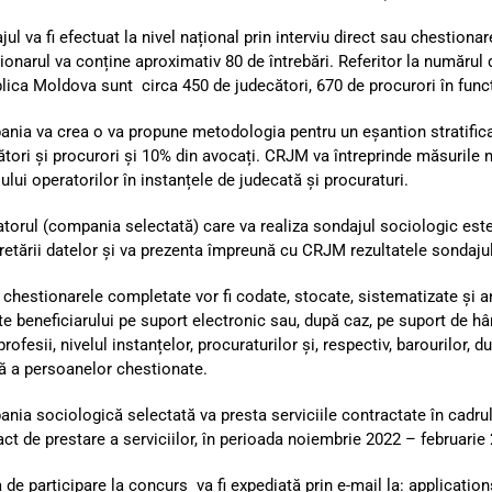
ul va fi efectuat la nivel național prin interviu direct sau chestionar
ionarul va conține aproximativ 80 de întrebări. Referitor la numărul 
lica Moldova sunt circa 450 de judecători, 670 de procurori în funcți
nia va crea o va propune metodologia pentru un eșantion stratificat
ători și procurori și 10% din avocați. CRJM va întreprinde măsurile n
lui operatorilor în instanțele de judecată și procuraturi.
atorul (compania selectată) care va realiza sondajul sociologic este
pretării datelor și va prezenta împreună cu CRJM rezultatele sondajul
 chestionarele completate vor fi codate, stocate, sistematizate și an
e beneficiarului pe suport electronic sau, după caz, pe suport de hâr
rofesii, nivelul instanțelor, procuraturilor și, respectiv, barourilor,
 a persoanelor chestionate.
nia sociologică selectată va presta serviciile contractate în cadrul
act de prestare a serviciilor, în perioada noiembrie 2022 – februarie
 de participare la concurs va fi expediată prin e-mail la:
applicatio