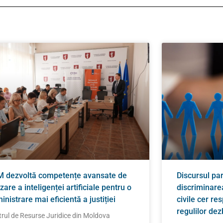
 dezvoltă competențe avansate de
Discursul pa
izare a inteligenței artificiale pentru o
discriminarea
inistrare mai eficientă a justiției
civile cer re
regulilor de
rul de Resurse Juridice din Moldova