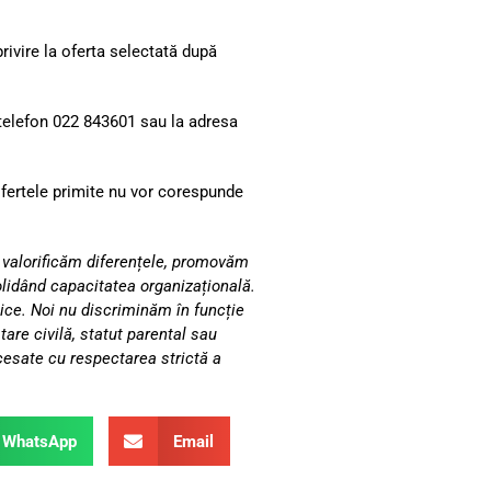
rivire la oferta selectată după
 telefon 022 843601 sau la adresa
 ofertele primite nu vor corespunde
 valorificăm diferențele, promovăm
lidând capacitatea organizațională.
lice. Noi nu discriminăm în funcție
stare civilă, statut parental sau
rocesate cu respectarea strictă a
WhatsApp
Email