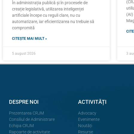
(CRJ
În administrația publică și în procesele de
util
creație legislativă, utilizarea inteligenței
(AI)
artificiale începe cu reguli clare, nu cu
Magi
automatizare, iar eficientizarea nu trebuie să
compromită
CITE
CITEȘTE MAI MULT »
5 august 2026
3 au
DESPRE NOI
ACTIVITĂȚI
Prezentarea CRJM
Advocacy
Consiliul de Administrare
Evenimente
Echipa CRJM
Noutăți
Rapoarte de activitate
Resurse