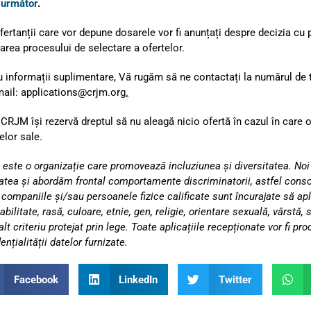
l următor
.
fertanții care vor depune dosarele vor fi anunțați despre decizia cu p
zarea procesului de selectare a ofertelor.
u informații suplimentare, Vă rugăm să ne contactați la numărul de
mail:
applications@crjm.org
.
 CRJM își rezervă dreptul să nu aleagă nicio ofertă în cazul în care
elor sale.
este o organizație care promovează incluziunea și diversitatea. Noi
tatea și abordăm frontal comportamente discriminatorii, astfel conso
 companiile și/sau persoanele fizice calificate sunt încurajate să ap
abilitate, rasă, culoare, etnie, gen, religie, orientare sexuală, vârstă, 
alt criteriu protejat prin lege. Toate aplicațiile recepționate vor fi p
ențialității datelor furnizate.
Facebook
LinkedIn
Twitter