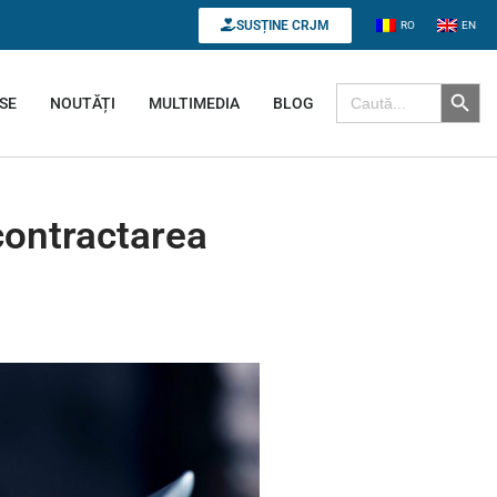
SUSȚINE CRJM
RO
EN
Search B
Search for:
SE
NOUTĂȚI
MULTIMEDIA
BLOG
ontractarea