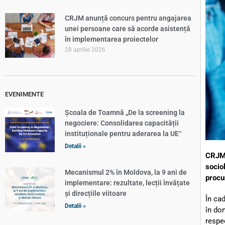
CRJM anunță concurs pentru angajarea
unei persoane care să acorde asistență
în implementarea proiectelor
28 aprilie 2026
EVENIMENTE
Școala de Toamnă „De la screening la
negociere: Consolidarea capacității
instituționale pentru aderarea la UE“
Detalii »
CRJM 
sociol
Mecanismul 2% în Moldova, la 9 ani de
procur
implementare: rezultate, lecții învățate
și direcțiile viitoare
În cad
Detalii »
în dom
respe