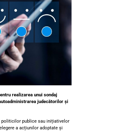
entru realizarea unui sondaj
 autoadministrarea judecătorilor și
oliticilor publice sau inițiativelor
elegere a acțiunilor adoptate și