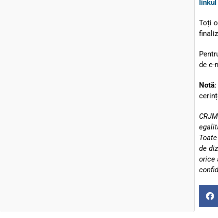
linku
Toți o
finali
Pentr
de e-
Notă
:
cerinț
CRJM 
egali
Toate
de diz
orice 
confid