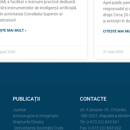
M) a facilitat o instruire practică dedicată
Apel public pe
izării instrumentelor de inteligență artificială
responsabil și 
 în activitatea Consiliului Superior al
drept Circa 20 d
straturii
și activiști în 
ȘTE MAI MULT »
CITEȘTE MAI MU
gust 2026
31 iulie 2026
PUBLICAȚII
CONTACTE
Justiție
str. A.Şciusev 33, Chișinău
Anticorupție și Integritate
MD-2001, Republica Moldo
Drepturile Omului
Tel: (+373 22) 843 601
Dezvoltarea Societății Civile
Fax: (+373 22) 843 602