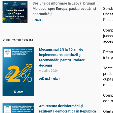
Sesiune de informare la Leova. Drumul
Sondaj
Moldovei spre Europa: pași, provocări și
Chest
oportunități
Repub
Detalii »
Compa
judec
PUBLICAȚIILE CRJM
accesu
Mecanismul 2% la 10 ani de
Prest
implementare: concluzii și
inter
recomandări pentru următorul
deceniu
Toate
6 aprilie 2026
predat
după p
Află mai multe »
muncă
Compa
contr
Arhitectura dezinformării și
reziliența democratică în Republica
Oferta