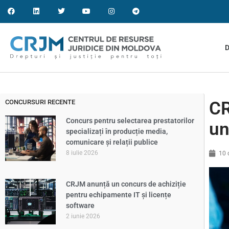
D
CONCURSURI RECENTE
CR
Concurs pentru selectarea prestatorilor
un
specializați în producție media,
comunicare și relații publice
8 iulie 2026
10 
CRJM anunță un concurs de achiziție
pentru echipamente IT și licențe
software
2 iunie 2026