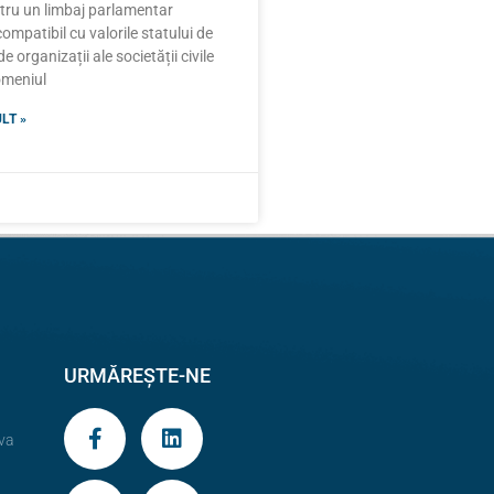
ntru un limbaj parlamentar
compatibil cu valorile statului de
e organizații ale societății civile
domeniul
LT »
URMĂREȘTE-NE
va