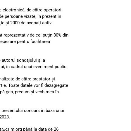
e electronică, de către operatori.
de persoane vizate, în prezent în
e și 2000 de avocați activi.
 reprezentativ de cel puțin 30% din
ecesare pentru facilitarea
 autorul sondajului și a
ui, în cadrul unui eveniment public.
alizate de către prestator și
tie. Toate datele vor fi dezagregate
 după gen, precum și vechimea în
 prezentului concurs în baza unui
 2023.
ns@crjm.org
până la data de 26