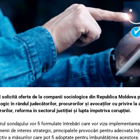
solicită oferte de la companii sociologice din Republica Moldova p
ogic în rândul judecătorilor, procurorilor și avocaților cu privire la
orilor, reforma în sectorul justiției și lupta împotriva corupției.
rul sondajului vor fi formulate întrebări care vor viza implementarea p
enii de interes strategic, principalele provocări pentru adecvata înț
ctiv a măsurilor care pot fi adoptate pentru îmbunătățirea acestora.