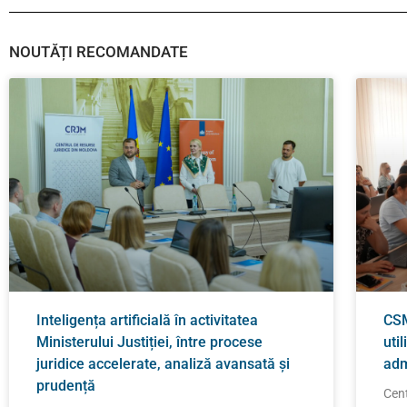
NOUTĂȚI RECOMANDATE
Inteligența artificială în activitatea
CSM
Ministerului Justiției, între procese
util
juridice accelerate, analiză avansată și
adm
prudență
Cent