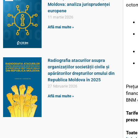
Moldova: analiza jurisprudenței
octomb
europene
11 martie 2026
Află mai multe »
Radiografia atacurilor asupra
organizațiilor societății civile și
apărătorilor drepturilor omului din
Republica Moldova în 2025
Prețu
27 februarie 2026
financ
Află mai multe »
BNM d
Tarife
preze
Toate