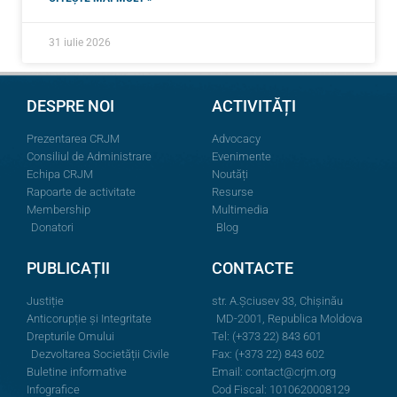
31 iulie 2026
DESPRE NOI
ACTIVITĂȚI
Prezentarea CRJM
Advocacy
Consiliul de Administrare
Evenimente
Echipa CRJM
Noutăți
Rapoarte de activitate
Resurse
Membership
Multimedia
Donatori
Blog
PUBLICAȚII
CONTACTE
Justiție
str. A.Şciusev 33, Chișinău
Anticorupție și Integritate
MD-2001, Republica Moldova
Drepturile Omului
Tel: (+373 22) 843 601
Dezvoltarea Societății Civile
Fax: (+373 22) 843 602
Buletine informative
Email:
contact@crjm.org
Infografice
Cod Fiscal: 1010620008129