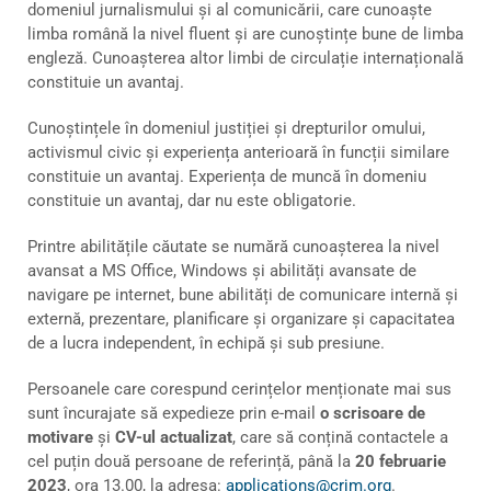
domeniul jurnalismului și al comunicării, care cunoaște
limba română la nivel fluent și are cunoștințe bune de limba
engleză. Cunoașterea altor limbi de circulație internațională
constituie un avantaj.
Cunoștințele în domeniul justiției și drepturilor omului,
activismul civic și experiența anterioară în funcții similare
constituie un avantaj. Experiența de muncă în domeniu
constituie un avantaj, dar nu este obligatorie.
Printre abilitățile căutate se numără cunoașterea la nivel
avansat a MS Office, Windows și abilități avansate de
navigare pe internet, bune abilități de comunicare internă și
externă, prezentare, planificare și organizare și capacitatea
de a lucra independent, în echipă și sub presiune.
Persoanele care corespund cerințelor menționate mai sus
sunt încurajate să expedieze prin e-mail
o scrisoare de
motivare
și
CV-ul actualizat
, care să conțină contactele a
cel puțin două persoane de referință, până la
20 februarie
2023
, ora 13.00, la adresa:
applications@crjm.org
.