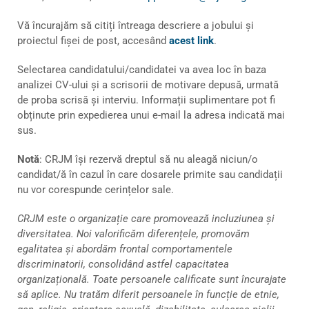
Vă încurajăm să citiți întreaga descriere a jobului și
proiectul fișei de post, accesând
acest link
.
Selectarea candidatului/candidatei va avea loc în baza
analizei CV-ului și a scrisorii de motivare depusă, urmată
de proba scrisă și interviu. Informații suplimentare pot fi
obținute prin expedierea unui e-mail la adresa indicată mai
sus.
Notă
: CRJM își rezervă dreptul să nu aleagă niciun/o
candidat/ă în cazul în care dosarele primite sau candidații
nu vor corespunde cerințelor sale.
CRJM este o organizație care promovează incluziunea și
diversitatea. Noi valorificăm diferențele, promovăm
egalitatea și abordăm frontal comportamentele
discriminatorii, consolidând astfel capacitatea
organizațională. Toate persoanele calificate sunt încurajate
să aplice. Nu tratăm diferit persoanele în funcție de etnie,