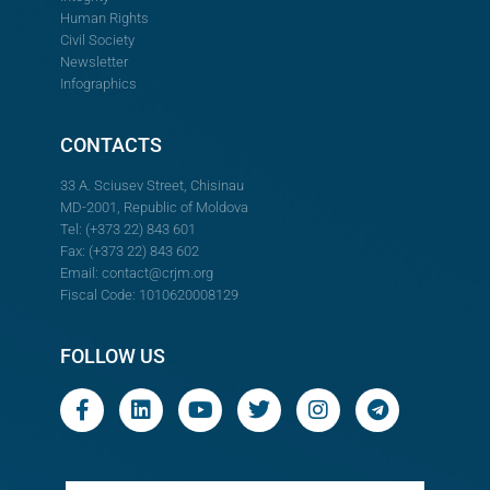
Human Rights
Civil Society
Newsletter
Infographics
CONTACTS
33 A. Sciusev Street, Chisinau
MD-2001, Republic of Moldova
Tel: (+373 22) 843 601
Fax: (+373 22) 843 602
Email:
contact@crjm.org
Fiscal Code: 1010620008129
FOLLOW US