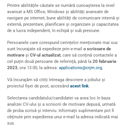
Printre abilitățile căutate se numără cunoașterea la nivel
avansat a MS Office, Windows și abilități avansate de
navigare pe internet, bune abilități de comunicare internă și
externă, prezentare, planificare și organizare și capacitatea
de a lucra independent, în echipă și sub presiune.
Persoanele care corespund cerințelor menționate mai sus
sunt încurajate să expedieze prin e-mail
o scrisoare de
motivare
și
CV-ul actualizat
, care să conțină contactele a
cel puțin două persoane de referință, până la
20 februarie
2023
, ora 13.00, la adresa:
applications@crjm.org
.
Vă încurajăm să citiți întreaga descriere a jobului și
proiectul fișei de post, accesând
acest link
.
Selectarea candidatului/candidatei va avea loc în baza
analizei CV-ului și a scrisorii de motivare depusă, urmată
de proba scrisă și interviu. Informații suplimentare pot fi
obținute prin expedierea unui e-mail la adresa indicată mai
sus.