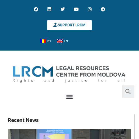
SUPPORT LRCM
RO
EN
Search for:
Search Button
Recent News