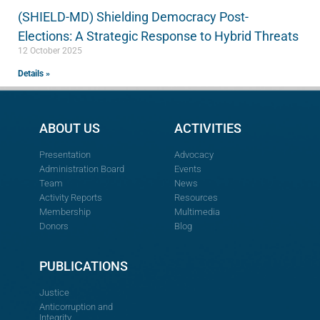
(SHIELD-MD) Shielding Democracy Post-
Elections: A Strategic Response to Hybrid Threats
12 October 2025
Details »
ABOUT US
ACTIVITIES
Presentation
Advocacy
Administration Board
Events
Team
News
Activity Reports
Resources
Membership
Multimedia
Donors
Blog
PUBLICATIONS
Justice
Anticorruption and
Integrity